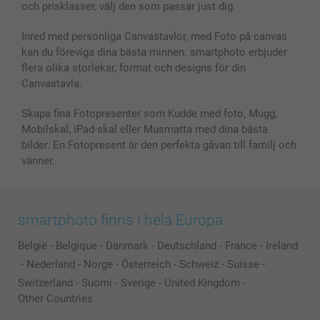
och prisklasser, välj den som passar just dig.
Fotoalmanackor & Fotoagenda
Investor Relations
Status på beställningar
Fotoramar & Tillbehör
Inred med personliga Canvastavlor, med Foto på canvas
kan du föreviga dina bästa minnen. smartphoto erbjuder
Presentkort
flera olika storlekar, format och designs för din
Alla fotoprodukter
Canvastavla.
Skapa fina Fotopresenter som Kudde med foto, Mugg,
Mobilskal, iPad-skal eller Musmatta med dina bästa
bilder. En Fotopresent är den perfekta gåvan till familj och
vänner.
smartphoto finns i hela Europa
België
-
Belgique
-
Danmark
-
Deutschland
-
France
-
Ireland
-
Nederland
-
Norge
-
Österreich
-
Schweiz
-
Suisse
-
Switzerland
-
Suomi
-
Sverige
-
United Kingdom
-
Other Countries