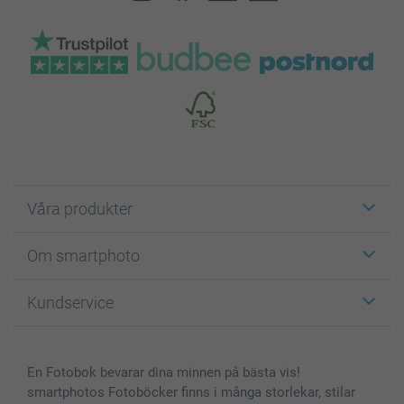
Våra produkter
Etiketter
Om smartphoto
Fotokort
Fotopresenter
Om smartphoto
Kundservice
Fotoböcker
För affiliates
Canvas & Väggdekoration
Allmän integritetspolicy
Kontakta oss & FAQ
Bilder, Fotoförstoring & Fotohäften
Cookie Policy
smartgaranti
En Fotobok bevarar dina minnen på bästa vis!
Skal till Mobil & Surfplatta
Sitemap
smartbonus
smartphotos Fotoböcker finns i många storlekar, stilar
MyNameBook
Villkor och garantier
Priser & betalning