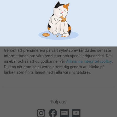
Genom att prenumerera på vårt nyhetsbrev får du den senaste
informationen om våra produkter och specialerbjudanden. Det
innebär också att du godkänner vår
Allmänna integritetspolicy
.
Du kan när som helst avregistrera dig genom att klicka på
länken som finns längst ned i alla våra nyhetsbrev.
Följ oss