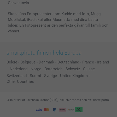
Canvastavla.
Skapa fina Fotopresenter som Kudde med foto, Mugg,
Mobilskal, iPad-skal eller Musmatta med dina bästa
bilder. En Fotopresent är den perfekta gåvan till familj och
vänner.
smartphoto finns i hela Europa
België
-
Belgique
-
Danmark
-
Deutschland
-
France
-
Ireland
-
Nederland
-
Norge
-
Österreich
-
Schweiz
-
Suisse
-
Switzerland
-
Suomi
-
Sverige
-
United Kingdom
-
Other Countries
Alla priser är i svenska kronor (SEK), inklusive moms och exklusive porto.