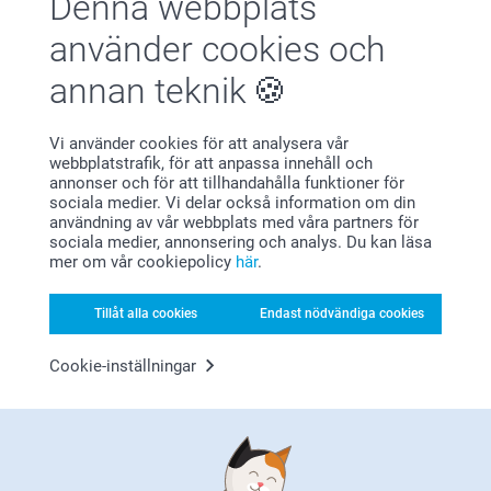
Denna webbplats
Nöjd kundgaranti
använder cookies och
annan teknik
Vi använder cookies för att analysera vår
webbplatstrafik, för att anpassa innehåll och
annonser och för att tillhandahålla funktioner för
Bonus på alla dina köp
sociala medier. Vi delar också information om din
användning av vår webbplats med våra partners för
sociala medier, annonsering och analys. Du kan läsa
mer om vår cookiepolicy
här
.
Tillåt alla cookies
Endast nödvändiga cookies
Cookie-inställningar
Letar du efter inspiration?