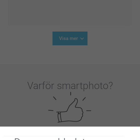
Visa mer
Varför
smartphoto
?