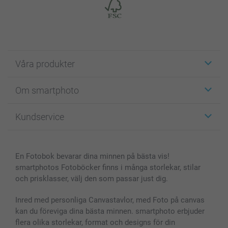
Våra produkter
Etiketter
Om smartphoto
Fotokort
Fotopresenter
Om smartphoto
Kundservice
Fotoböcker
För affiliates
Canvas & Väggdekoration
Allmän integritetspolicy
Kontakta oss & FAQ
Bilder, Fotoförstoring & Fotohäften
Cookie Policy
smartgaranti
En Fotobok bevarar dina minnen på bästa vis!
Skal till Mobil & Surfplatta
Sitemap
smartbonus
smartphotos Fotoböcker finns i många storlekar, stilar
MyNameBook
Villkor och garantier
Priser & betalning
och prisklasser, välj den som passar just dig.
Fotoalmanackor & Fotoagenda
Investor Relations
Status på beställningar
Fotoramar & Tillbehör
Inred med personliga Canvastavlor, med Foto på canvas
kan du föreviga dina bästa minnen. smartphoto erbjuder
Presentkort
flera olika storlekar, format och designs för din
Alla fotoprodukter