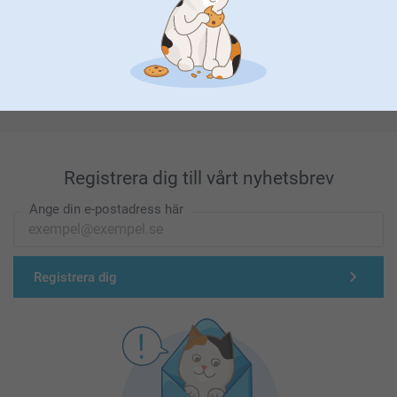
Förstklassig kundservice
Registrera dig till vårt nyhetsbrev
Ange din e-postadress här
Registrera dig