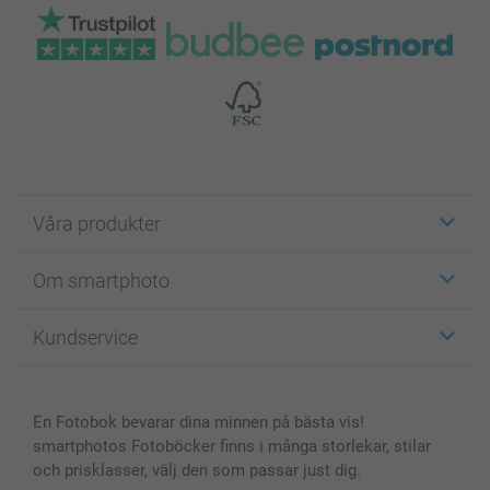
Våra produkter
Etiketter
Om smartphoto
Fotokort
Fotopresenter
Om smartphoto
Kundservice
Fotoböcker
För affiliates
Canvas & Väggdekoration
Allmän integritetspolicy
Kontakta oss & FAQ
Bilder, Fotoförstoring & Fotohäften
Cookie Policy
smartgaranti
En Fotobok bevarar dina minnen på bästa vis!
Skal till Mobil & Surfplatta
Sitemap
smartbonus
smartphotos Fotoböcker finns i många storlekar, stilar
MyNameBook
Villkor och garantier
Priser & betalning
och prisklasser, välj den som passar just dig.
Fotoalmanackor & Fotoagenda
Investor Relations
Status på beställningar