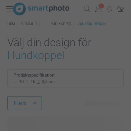
HEM
HUSDJUR
RULLKOPPEL
VÄLJ DIN DESIGN
Välj din design för
Hundkoppel
Produktspecifikation:
10
15
3,5 cm
Filters
24 tillgänglig design