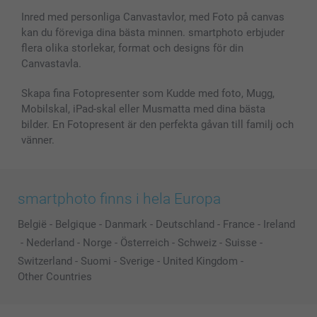
Fotoramar & Tillbehör
Inred med personliga Canvastavlor, med Foto på canvas
kan du föreviga dina bästa minnen. smartphoto erbjuder
Presentkort
flera olika storlekar, format och designs för din
Alla fotoprodukter
Canvastavla.
Skapa fina Fotopresenter som Kudde med foto, Mugg,
Mobilskal, iPad-skal eller Musmatta med dina bästa
bilder. En Fotopresent är den perfekta gåvan till familj och
vänner.
smartphoto finns i hela Europa
België
-
Belgique
-
Danmark
-
Deutschland
-
France
-
Ireland
-
Nederland
-
Norge
-
Österreich
-
Schweiz
-
Suisse
-
Switzerland
-
Suomi
-
Sverige
-
United Kingdom
-
Other Countries