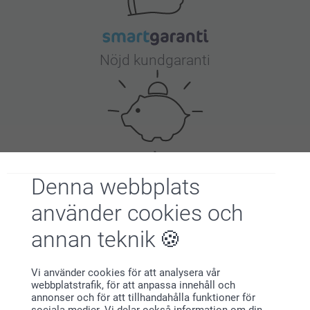
Nöjd kundgaranti
Denna webbplats
Bonus på alla dina köp
använder cookies och
annan teknik
Vi använder cookies för att analysera vår
webbplatstrafik, för att anpassa innehåll och
annonser och för att tillhandahålla funktioner för
Letar du efter inspiration?