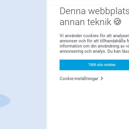
Denna webbplats
annan teknik
Vi använder cookies för att analyser
annonser och för att tillhandahålla 
information om din användning av vå
Förstklassig kundservice
annonsering och analys. Du kan läs
Tillåt alla cookies
Cookie-inställningar
Registrera dig till vårt nyhetsbrev
nge din e-postadress här
Registrera dig