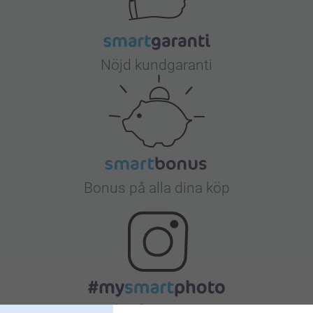
Nöjd kundgaranti
Bonus på alla dina köp
Letar du efter inspiration?