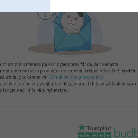
om att prenumerera på vårt nyhetsbrev får du den senaste
ormationen om våra produkter och specialerbjudanden. Det innebär
så att du godkänner vår
Allmänna integritetspolicy
.
kan när som helst avregistrera dig genom att klicka på länken som
s längst ned i alla våra nyhetsbrev.