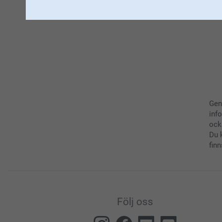
Gen
inf
ock
Du 
finn
Följ oss