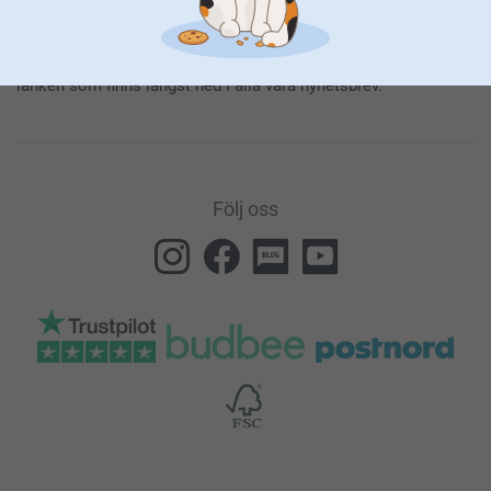
informationen om våra produkter och specialerbjudanden. Det
innebär också att du godkänner vår
Allmänna integritetspolicy
.
Du kan när som helst avregistrera dig genom att klicka på
länken som finns längst ned i alla våra nyhetsbrev.
Följ oss