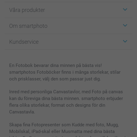
Våra produkter
Etiketter
Om smartphoto
Fotokort
Fotopresenter
Om smartphoto
Kundservice
Fotoböcker
För affiliates
Canvas & Väggdekoration
Allmän integritetspolicy
Kontakta oss & FAQ
Bilder, Fotoförstoring & Fotohäften
Cookie Policy
smartgaranti
En Fotobok bevarar dina minnen på bästa vis!
Skal till Mobil & Surfplatta
Sitemap
smartbonus
smartphotos Fotoböcker finns i många storlekar, stilar
MyNameBook
Villkor och garantier
Priser & betalning
och prisklasser, välj den som passar just dig.
Fotoalmanackor & Fotoagenda
Investor Relations
Status på beställningar
Fotoramar & Tillbehör
Inred med personliga Canvastavlor, med Foto på canvas
kan du föreviga dina bästa minnen. smartphoto erbjuder
Presentkort
flera olika storlekar, format och designs för din
Alla fotoprodukter
Canvastavla.
Skapa fina Fotopresenter som Kudde med foto, Mugg,
Mobilskal, iPad-skal eller Musmatta med dina bästa