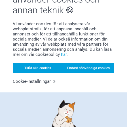
annan teknik
Vi använder cookies för att analysera vår
webbplatstrafik, för att anpassa innehåll och
Registrera dig till vårt nyhetsbrev
annonser och för att tillhandahålla funktioner för
sociala medier. Vi delar också information om din
Ange din e-postadress här
användning av vår webbplats med våra partners för
sociala medier, annonsering och analys. Du kan läsa
mer om vår cookiepolicy
här
.
Registrera dig
Tillåt alla cookies
Endast nödvändiga cookies
Cookie-inställningar
Genom att prenumerera på vårt nyhetsbrev får du den senaste