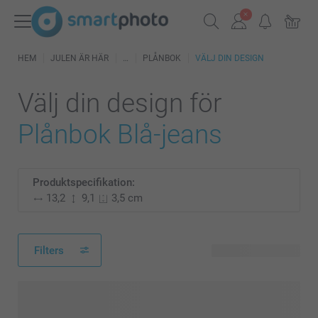
HEM
JULEN ÄR HÄR
PLÅNBOK
VÄLJ DIN DESIGN
Välj din design för
Plånbok Blå-jeans
Produktspecifikation:
13,2
9,1
3,5 cm
Filters
4 tillgänglig design