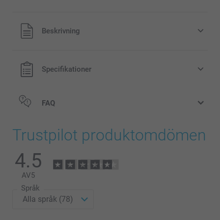
Alla priser är i svenska kronor (SEK), inklusive moms och
Beskrivning
exklusive porto.
Specifikationer
FAQ
Trustpilot produktomdömen
4.5
AV
5
Språk