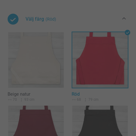
Välj färg
(Röd)
Beige natur
Röd
70
93 cm
68
79 cm