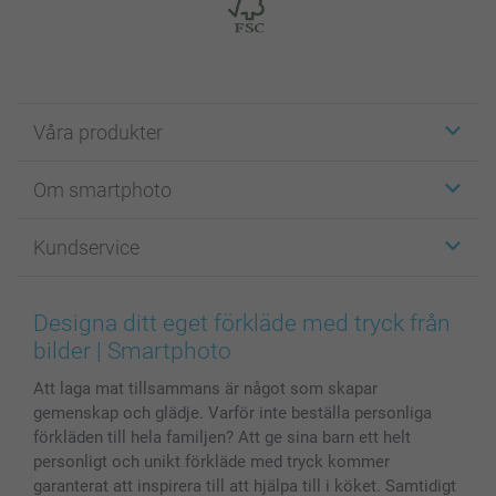
Våra produkter
Etiketter
Om smartphoto
Fotokort
Fotopresenter
Om smartphoto
Kundservice
Fotoböcker
För affiliates
Canvas & Väggdekoration
Allmän integritetspolicy
Kontakta oss & FAQ
Bilder, Fotoförstoring & Fotohäften
Cookie Policy
smartgaranti
Designa ditt eget förkläde med tryck från
Skal till Mobil & Surfplatta
Sitemap
smartbonus
bilder | Smartphoto
MyNameBook
Villkor och garantier
Priser & betalning
Att laga mat tillsammans är något som skapar
Fotoalmanackor & Fotoagenda
Investor Relations
Status på beställningar
gemenskap och glädje. Varför inte beställa personliga
Fotoramar & Tillbehör
förkläden till hela familjen? Att ge sina barn ett helt
Presentkort
personligt och unikt förkläde med tryck kommer
Alla fotoprodukter
garanterat att inspirera till att hjälpa till i köket. Samtidigt