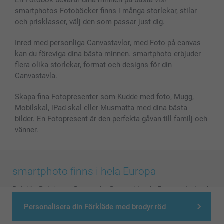
En Fotobok bevarar dina minnen på bästa vis!
smartphotos Fotoböcker finns i många storlekar, stilar
och prisklasser, välj den som passar just dig.
Inred med personliga Canvastavlor, med Foto på canvas
kan du föreviga dina bästa minnen. smartphoto erbjuder
flera olika storlekar, format och designs för din
Canvastavla.
Skapa fina Fotopresenter som Kudde med foto, Mugg,
Mobilskal, iPad-skal eller Musmatta med dina bästa
bilder. En Fotopresent är den perfekta gåvan till familj och
vänner.
smartphoto finns i hela Europa
België
-
Belgique
-
Danmark
-
Deutschland
-
France
-
Ireland
-
Nederland
-
Norge
-
Österreich
-
Schweiz
-
Suisse
-
Personalisera din Förkläde med brodyr röd
Switzerland
-
Suomi
-
Sverige
-
United Kingdom
-