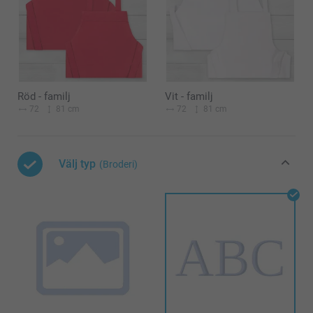
Röd - familj
Vit - familj
72
81 cm
72
81 cm
Välj typ
(Broderi)