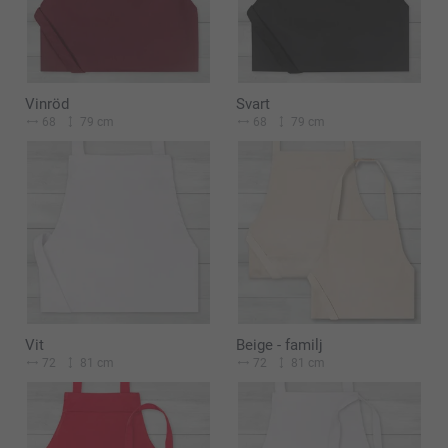
Vinröd
Svart
68
79 cm
68
79 cm
Vit
Beige - familj
72
81 cm
72
81 cm