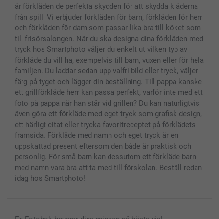
är förkläden de perfekta skydden för att skydda kläderna
från spill. Vi erbjuder förkläden för barn, förkläden för herr
och förkläden för dam som passar lika bra till köket som
till frisörsalongen. När du ska designa dina förkläden med
tryck hos Smartphoto väljer du enkelt ut vilken typ av
förkläde du vill ha, exempelvis till barn, vuxen eller för hela
familjen. Du laddar sedan upp valfri bild eller tryck, väljer
färg på tyget och lägger din beställning. Till pappa kanske
ett grillförkläde herr kan passa perfekt, varför inte med ett
foto på pappa när han står vid grillen? Du kan naturligtvis
även göra ett förkläde med eget tryck som grafisk design,
ett härligt citat eller trycka favoritreceptet på förklädets
framsida. Förkläde med namn och eget tryck är en
uppskattad present eftersom den både är praktisk och
personlig. För små barn kan dessutom ett förkläde barn
med namn vara bra att ta med till förskolan. Beställ redan
idag hos Smartphoto!