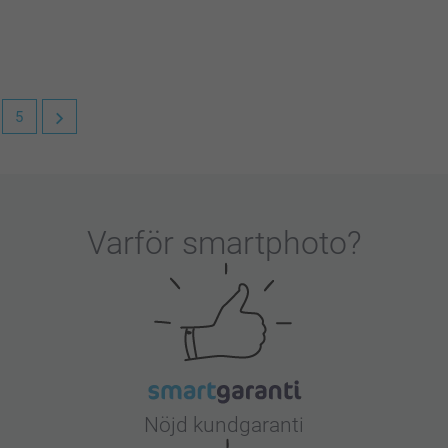
5
lada att ha dig som kund!
Varför
smartphoto
?
Nöjd kundgaranti