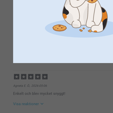
3 Stjärnor
2 Stjärnor
1 Stjärna
Nathalie Björk,
2026-05-20
Superbra! 😊
Visa reaktioner
2026-06-10
10:32
Hej Nathalie,
Stort tack för fem stjärnor och ditt fina omdöme! Vi 
Agneta E. Ö.,
2026-05-06
skapade förkläde – hoppas det gör matlagningen änn
Enkelt och blev mycket snyggt!
Vi önskar dig en underbar sommar!
Vänliga hälsningar,
Miia @smartphoto
Visa reaktioner