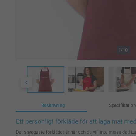
1/10
Beskrivning
Specifikation
Ett personligt förkläde för att laga mat med 
Det snyggaste förklädet är här och du vill inte missa det! L