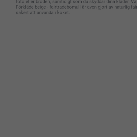
foto eller broderi, samtidigt som du skyddar dina kläder. V
Förkläde beige - fairtradebomull är även gjort av naturlig f
säkert att använda i köket.