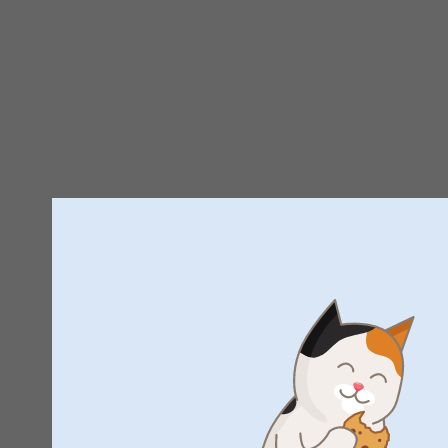
Trustpilot produktomdömen
4.5
AV
5
Alla omdömen (78)
5 Stjärnor
4 Stjärnor