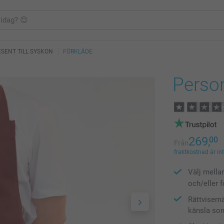
SENT TILL SYSKON
FÖRKLÄDE
Perso
269,
00
Från
fraktkostnad är in
Välj mella
och/eller 
Rättvisem
känsla som