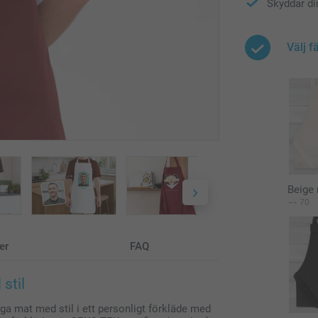
Skyddar di
Välj f
Beige 
70
er
FAQ
stil
aga mat med stil i ett personligt förkläde med