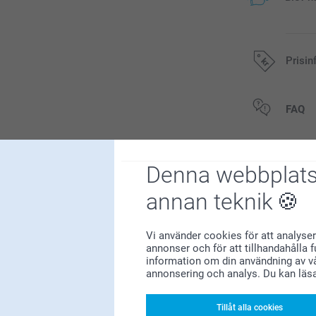
Prisin
Alla priser är 
FAQ
Denna webbplats
Relate
annan teknik
Språk
Skärbräda i trä
3 varianter
Från
289,00
Vi använder cookies för att analyser
annonser och för att tillhandahålla 
information om din användning av vå
(19 omdömen)
annonsering och analys. Du kan läs
Saltkvarn & Pe
56
4 varianter
Tillåt alla cookies
14