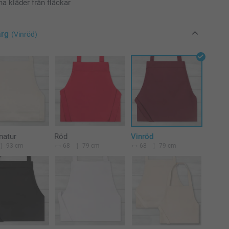
na kläder från fläckar
ärg
(Vinröd)
natur
Röd
Vinröd
93 cm
68
79 cm
68
79 cm