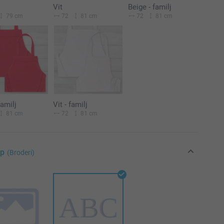
Vit
Beige - familj
79 cm
72
81 cm
72
81 cm
familj
Vit - familj
81 cm
72
81 cm
yp
(Broderi)