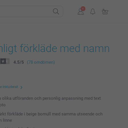
nligt förkläde med namn
4.5
/
5
(78 omdömen)
te inkluderat
n olika utföranden och personlig anpassning med text
foto
ärkt förkläde i beige bomull med samma utseende och
 linne