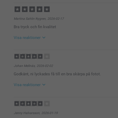
2026-05-08
13:01
Hej Agneta,
Stort tack för de fem stjärnorna och ditt fina omdöme
Martina Sahlin Nygren,
2026-02-17
förkläde – hoppas det gör matlagningen ännu roligar
Bra tryck och fin kvalitet
Vi önskar dig en underbar dag!
Varma hälsningar,
Kirsi @smartphoto
Visa reaktioner
2026-02-18
11:43
Hej Martina,
Stort tack för dina ⭐️⭐️⭐️⭐️⭐️ och omdöme, kul att du 
Johan Mellnäs,
2026-02-02
Vi önskar dig en fin dag!
Godkänt, ni lyckades få till en bra skärpa på fotot.
Varma hälsningar,
Kirsi @smartphoto
Visa reaktioner
2026-02-03
13:40
Hej Johan,
Stort tack för dina ⭐️⭐️⭐️⭐️ och omdöme, kul att du är
Jenny Halvarsson,
2026-01-19
Vi önskar dig en fin dag!