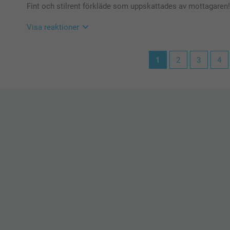
Fint och stilrent förkläde som uppskattades av mottagaren!
Varma hälsningar,
Kirsi @smartphoto
Visa reaktioner
2026-01-20
1
2
3
4
10:10
Hej
Så härligt att läsa, tack för ditt fina omdöme, vi är g
🩵-liga hälsningar
Pernilla @smartphoto