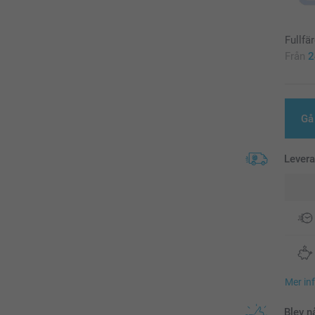
Fullfä
Från
2
Gå 
Lever
Mer in
Blev n