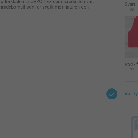
åra förkläden är OEKO-TEX-certifierade och vårt
Svart
airtradebomull som är snällt mot naturen och
68
Röd - 
72
Välj t