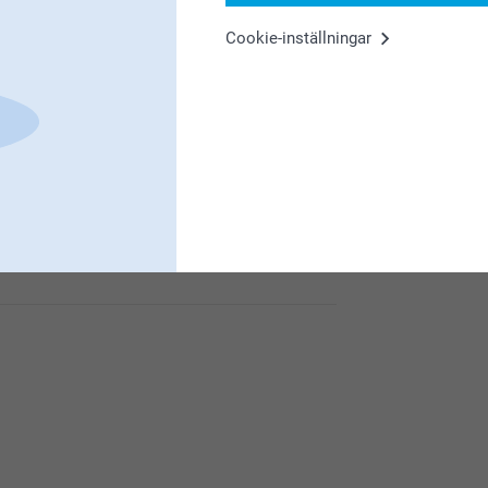
Från
479,00
3
Cookie-inställningar
2
(1 omdömen)
3
är så glada att du är nöjd med det personligt
u roligare!