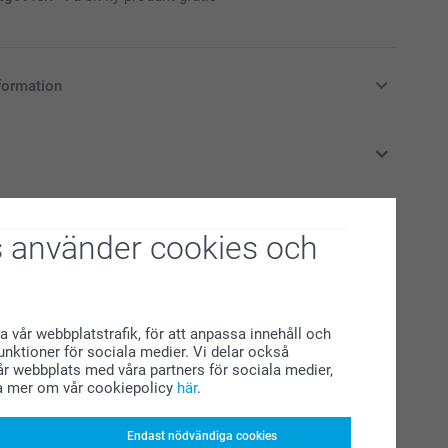
formation
i svenska kronor (SEK), inklusive moms och exklusive porto.
 använder cookies och
rade produkter
Grytlappar - 2 st
219,00
a vår webbplatstrafik, för att anpassa innehåll och
funktioner för sociala medier. Vi delar också
(5 omdömen)
r webbplats med våra partners för sociala medier,
a mer om vår cookiepolicy
här
.
pparkvarn
Tekopp
169,00
Endast nödvändiga cookies