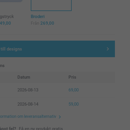
rgstryck
Broderi
49,00
Från
269,00
till designs
ans
Datum
Pris
2026-08-13
69,00
2026-08-14
59,00
formation om leveransalternativ
ågot fel?
Få en ny produkt gratis