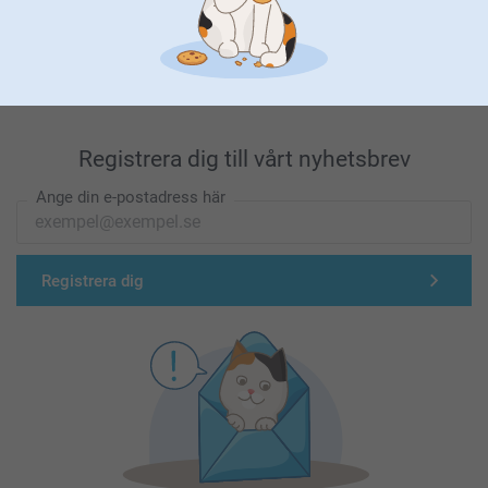
Förstklassig kundservice
Registrera dig till vårt nyhetsbrev
Ange din e-postadress här
Registrera dig