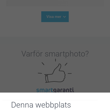
Visa mer
Varför
smartphoto
?
Nöjd kundgaranti
Denna webbplats