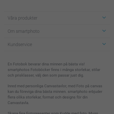
Våra produkter
Etiketter
Om smartphoto
Fotokort
Fotopresenter
Om smartphoto
Kundservice
Fotoböcker
För affiliates
Canvas & Väggdekoration
Allmän integritetspolicy
Kontakta oss & FAQ
Bilder, Fotoförstoring & Fotohäften
Cookie Policy
smartgaranti
En Fotobok bevarar dina minnen på bästa vis!
Skal till Mobil & Surfplatta
Sitemap
smartbonus
smartphotos Fotoböcker finns i många storlekar, stilar
MyNameBook
Villkor och garantier
Priser & betalning
och prisklasser, välj den som passar just dig.
Fotoalmanackor & Fotoagenda
Investor Relations
Status på beställningar
Fotoramar & Tillbehör
Inred med personliga Canvastavlor, med Foto på canvas
kan du föreviga dina bästa minnen. smartphoto erbjuder
Presentkort
flera olika storlekar, format och designs för din
Alla fotoprodukter
Canvastavla.
Skapa fina Fotopresenter som Kudde med foto, Mugg,