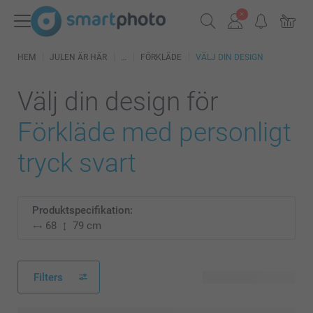
HEM
JULEN ÄR HÄR
FÖRKLÄDE
VÄLJ DIN DESIGN
Välj din design för
Förkläde med personligt
tryck svart
Produktspecifikation:
68
79 cm
Filters
59 tillgänglig design