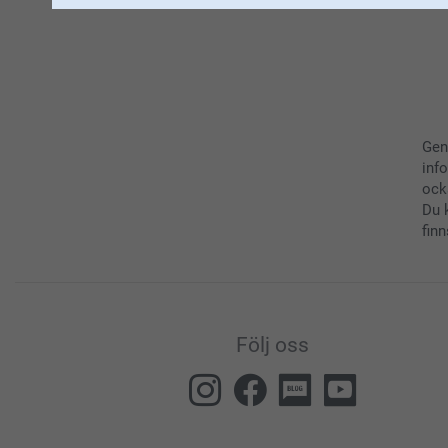
Gen
inf
ock
Du 
finn
Följ oss