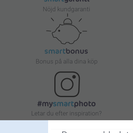
Nöjd kundgaranti
Bonus på alla dina köp
Letar du efter inspiration?