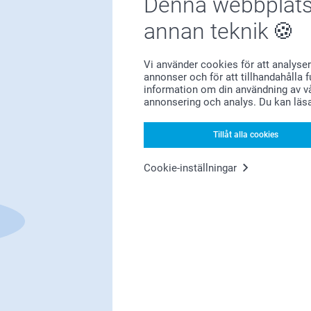
Denna webbplats
annan teknik
Vi använder cookies för att analyser
Förstklassig kundservice
annonser och för att tillhandahålla 
information om din användning av vå
annonsering och analys. Du kan läs
Tillåt alla cookies
Registrera dig till vårt nyhetsbrev
Cookie-inställningar
nge din e-postadress här
Registrera dig