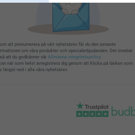
om att prenumerera på vårt nyhetsbrev får du den senaste
ormationen om våra produkter och specialerbjudanden. Det innebär
så att du godkänner vår
Allmänna integritetspolicy
.
kan när som helst avregistrera dig genom att klicka på länken som
s längst ned i alla våra nyhetsbrev.