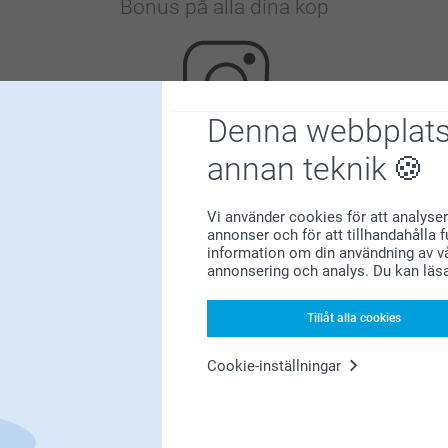
Bonus på alla dina köp
Denna webbplats
annan teknik
Letar du efter inspiration?
Vi använder cookies för att analyser
annonser och för att tillhandahålla 
information om din användning av vå
annonsering och analys. Du kan läs
Tillåt alla cookies
Förstklassig kundservice
Cookie-inställningar