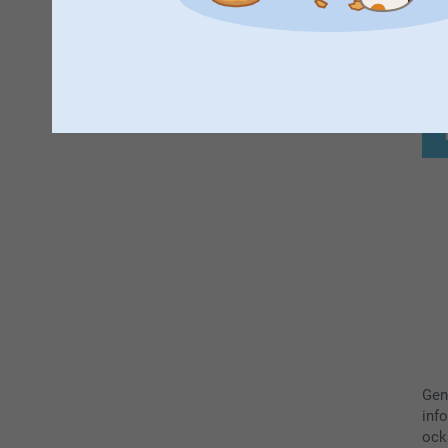
A
Gen
inf
ock