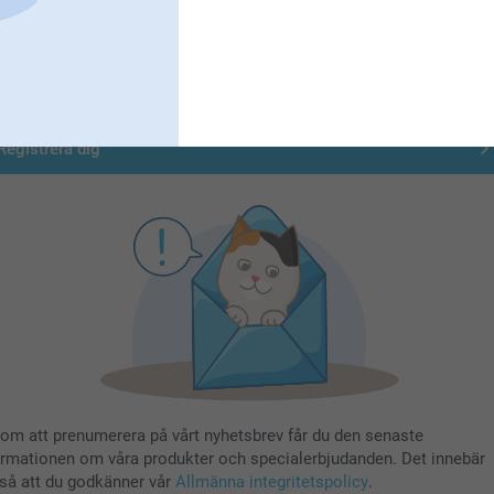
Registrera dig till vårt nyhetsbrev
nge din e-postadress här
Registrera dig
om att prenumerera på vårt nyhetsbrev får du den senaste
ormationen om våra produkter och specialerbjudanden. Det innebär
så att du godkänner vår
Allmänna integritetspolicy
.