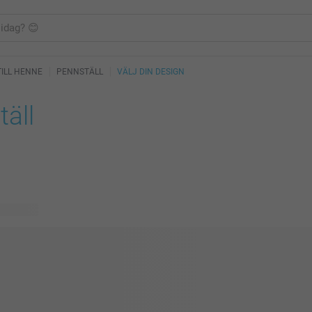
TILL HENNE
PENNSTÄLL
VÄLJ DIN DESIGN
äll
ig design