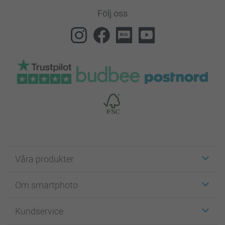
Följ oss
Våra produkter
Etiketter
Om smartphoto
Fotokort
Fotopresenter
Om smartphoto
Kundservice
Fotoböcker
För affiliates