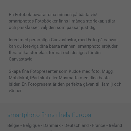
Canvas & Väggdekoration
Allmän integritetspolicy
Kontakta oss & FAQ
Bilder, Fotoförstoring & Fotohäften
Cookie Policy
smartgaranti
En Fotobok bevarar dina minnen på bästa vis!
Skal till Mobil & Surfplatta
Sitemap
smartbonus
smartphotos Fotoböcker finns i många storlekar, stilar
MyNameBook
Villkor och garantier
Priser & betalning
och prisklasser, välj den som passar just dig.
Fotoalmanackor & Fotoagenda
Investor Relations
Status på beställningar
Fotoramar & Tillbehör
Inred med personliga Canvastavlor, med Foto på canvas
kan du föreviga dina bästa minnen. smartphoto erbjuder
Presentkort
flera olika storlekar, format och designs för din
Alla fotoprodukter
Canvastavla.
Skapa fina Fotopresenter som Kudde med foto, Mugg,
Mobilskal, iPad-skal eller Musmatta med dina bästa
bilder. En Fotopresent är den perfekta gåvan till familj och
vänner.
smartphoto finns i hela Europa
België
-
Belgique
-
Danmark
-
Deutschland
-
France
-
Ireland