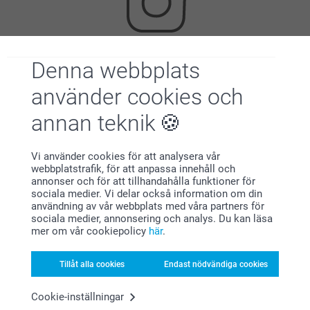
Denna webbplats
Letar du efter inspiration?
använder cookies och
annan teknik
Vi använder cookies för att analysera vår
webbplatstrafik, för att anpassa innehåll och
annonser och för att tillhandahålla funktioner för
Förstklassig kundservice
sociala medier. Vi delar också information om din
användning av vår webbplats med våra partners för
sociala medier, annonsering och analys. Du kan läsa
mer om vår cookiepolicy
här
.
Tillåt alla cookies
Endast nödvändiga cookies
Registrera dig till vårt nyhetsbrev
Ange din e-postadress här
Cookie-inställningar