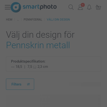
HEM
PENNFODRAL
VÄLJ DIN DESIGN
Välj din design för
Pennskrin metall
Produktspecifikation:
18,5
7,5
2,3 cm
Filters
12 tillgänglig design