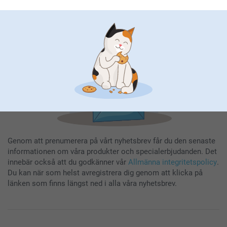
Registrera dig
Genom att prenumerera på vårt nyhetsbrev får du den senaste
informationen om våra produkter och specialerbjudanden. Det
innebär också att du godkänner vår
Allmänna integritetspolicy
.
Du kan när som helst avregistrera dig genom att klicka på
länken som finns längst ned i alla våra nyhetsbrev.