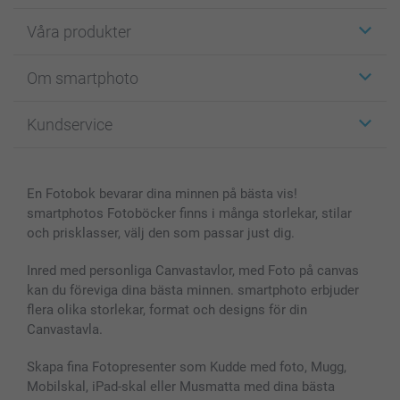
Våra produkter
Etiketter
Om smartphoto
Fotokort
Fotopresenter
Om smartphoto
Kundservice
Fotoböcker
För affiliates
Canvas & Väggdekoration
Allmän integritetspolicy
Kontakta oss & FAQ
Bilder, Fotoförstoring & Fotohäften
Cookie Policy
smartgaranti
En Fotobok bevarar dina minnen på bästa vis!
Skal till Mobil & Surfplatta
Sitemap
smartbonus
smartphotos Fotoböcker finns i många storlekar, stilar
MyNameBook
Villkor och garantier
Priser & betalning
och prisklasser, välj den som passar just dig.
Fotoalmanackor & Fotoagenda
Investor Relations
Status på beställningar
Fotoramar & Tillbehör
Inred med personliga Canvastavlor, med Foto på canvas
kan du föreviga dina bästa minnen. smartphoto erbjuder
Presentkort
flera olika storlekar, format och designs för din
Alla fotoprodukter
Canvastavla.
Skapa fina Fotopresenter som Kudde med foto, Mugg,
Mobilskal, iPad-skal eller Musmatta med dina bästa