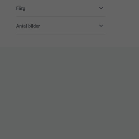
Illustration (3)
Färg
Typografisk (2)
Antal bilder
Utan foton
Med foto