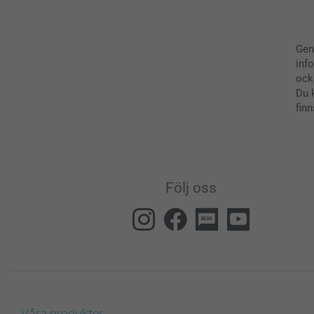
Gen
inf
ock
Du 
finn
Följ oss
Våra produkter