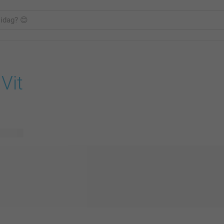
Vit
g design