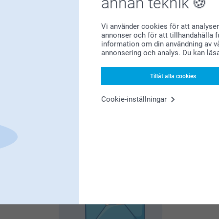
annan teknik
Förstklassig kundservice
Vi använder cookies för att analyser
annonser och för att tillhandahålla 
information om din användning av vå
annonsering och analys. Du kan läs
Registrera dig till vårt nyhetsbrev
Tillåt alla cookies
nge din e-postadress här
Cookie-inställningar
Registrera dig