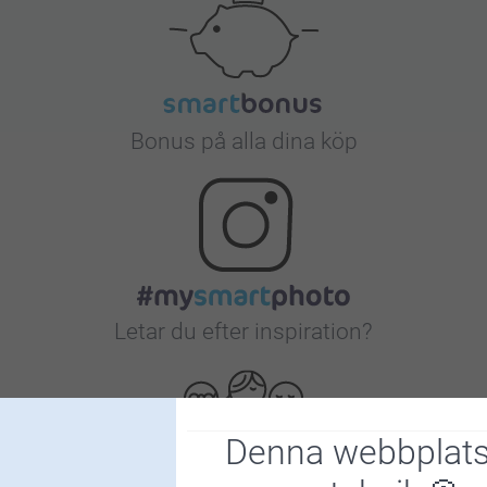
Bonus på alla dina köp
Letar du efter inspiration?
Denna webbplats