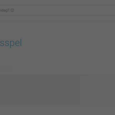
sspel
g design