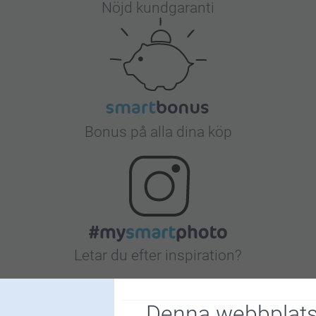
Nöjd kundgaranti
Bonus på alla dina köp
Letar du efter inspiration?
Denna webbplats