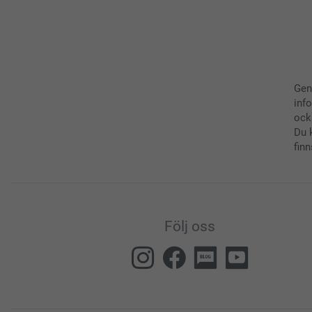
Gen
inf
ock
Du 
finn
Följ oss