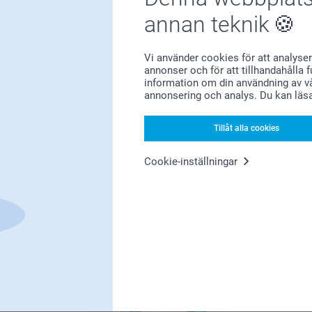
annan teknik
Vi använder cookies för att analyser
Förstklassig kundservice
annonser och för att tillhandahålla 
information om din användning av vå
annonsering och analys. Du kan läs
Tillåt alla cookies
Registrera dig till vårt nyhetsbrev
Cookie-inställningar
nge din e-postadress här
Registrera dig