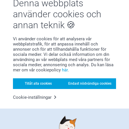
Denna webbplats
Nöjd kundgaranti
använder cookies och
annan teknik
Vi använder cookies för att analysera vår
webbplatstrafik, för att anpassa innehåll och
annonser och för att tillhandahålla funktioner för
sociala medier. Vi delar också information om din
Bonus på alla dina köp
användning av vår webbplats med våra partners för
sociala medier, annonsering och analys. Du kan läsa
mer om vår cookiepolicy
här
.
Tillåt alla cookies
Endast nödvändiga cookies
Cookie-inställningar
Letar du efter inspiration?