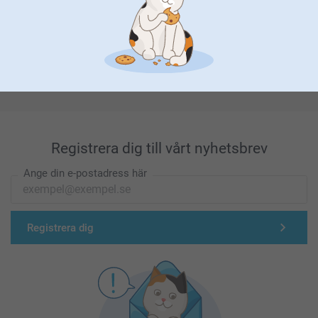
Förstklassig kundservice
Registrera dig till vårt nyhetsbrev
Ange din e-postadress här
Registrera dig