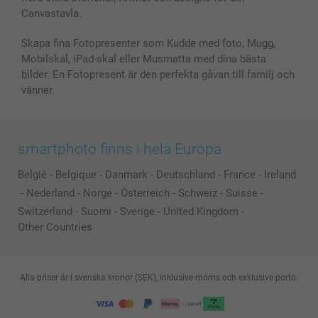
Alla fotoprodukter
Canvastavla.
Skapa fina Fotopresenter som Kudde med foto, Mugg,
Mobilskal, iPad-skal eller Musmatta med dina bästa
bilder. En Fotopresent är den perfekta gåvan till familj och
vänner.
smartphoto finns i hela Europa
België
-
Belgique
-
Danmark
-
Deutschland
-
France
-
Ireland
-
Nederland
-
Norge
-
Österreich
-
Schweiz
-
Suisse
-
Switzerland
-
Suomi
-
Sverige
-
United Kingdom
-
Other Countries
Alla priser är i svenska kronor (SEK), inklusive moms och exklusive porto.