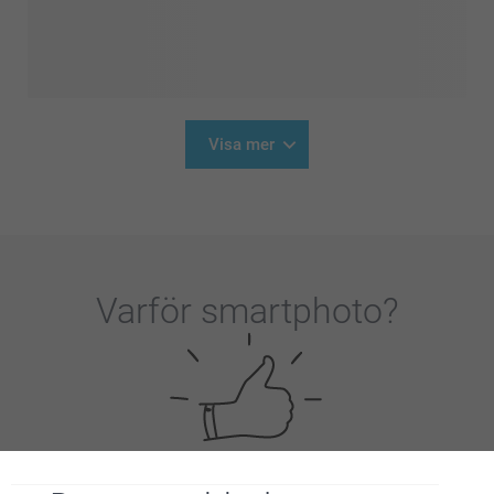
Visa mer
Varför
smartphoto
?