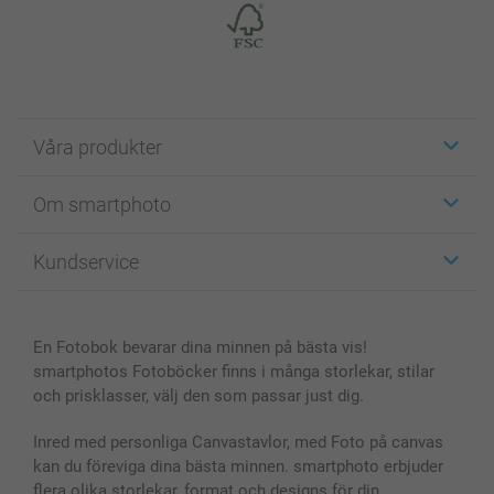
Våra produkter
Etiketter
Om smartphoto
Fotokort
Fotopresenter
Om smartphoto
Kundservice
Fotoböcker
För affiliates
Canvas & Väggdekoration
Allmän integritetspolicy
Kontakta oss & FAQ
Bilder, Fotoförstoring & Fotohäften
Cookie Policy
smartgaranti
En Fotobok bevarar dina minnen på bästa vis!
Skal till Mobil & Surfplatta
Sitemap
smartbonus
smartphotos Fotoböcker finns i många storlekar, stilar
MyNameBook
Villkor och garantier
Priser & betalning
och prisklasser, välj den som passar just dig.
Fotoalmanackor & Fotoagenda
Investor Relations
Status på beställningar
Fotoramar & Tillbehör
Inred med personliga Canvastavlor, med Foto på canvas
kan du föreviga dina bästa minnen. smartphoto erbjuder
Presentkort
flera olika storlekar, format och designs för din