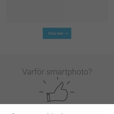
Visa mer
Varför
smartphoto
?