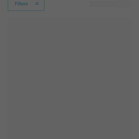
Filters
64 tillgänglig design