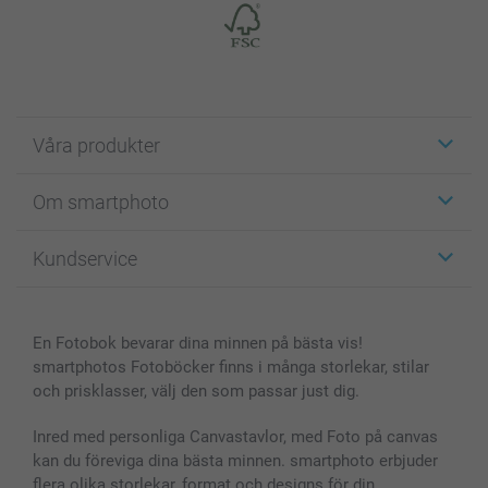
Våra produkter
Etiketter
Om smartphoto
Fotokort
Fotopresenter
Om smartphoto
Kundservice
Fotoböcker
För affiliates
Canvas & Väggdekoration
Allmän integritetspolicy
Kontakta oss & FAQ
Bilder, Fotoförstoring & Fotohäften
Cookie Policy
smartgaranti
En Fotobok bevarar dina minnen på bästa vis!
Skal till Mobil & Surfplatta
Sitemap
smartbonus
smartphotos Fotoböcker finns i många storlekar, stilar
MyNameBook
Villkor och garantier
Priser & betalning
och prisklasser, välj den som passar just dig.
Fotoalmanackor & Fotoagenda
Investor Relations
Status på beställningar
Fotoramar & Tillbehör
Inred med personliga Canvastavlor, med Foto på canvas
kan du föreviga dina bästa minnen. smartphoto erbjuder
Presentkort
flera olika storlekar, format och designs för din