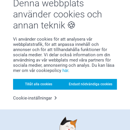
Denna webbplats
Nöjd kundgaranti
använder cookies och
annan teknik
Vi använder cookies för att analysera vår
webbplatstrafik, för att anpassa innehåll och
annonser och för att tillhandahålla funktioner för
sociala medier. Vi delar också information om din
Bonus på alla dina köp
användning av vår webbplats med våra partners för
sociala medier, annonsering och analys. Du kan läsa
mer om vår cookiepolicy
här
.
Tillåt alla cookies
Endast nödvändiga cookies
Cookie-inställningar
Letar du efter inspiration?