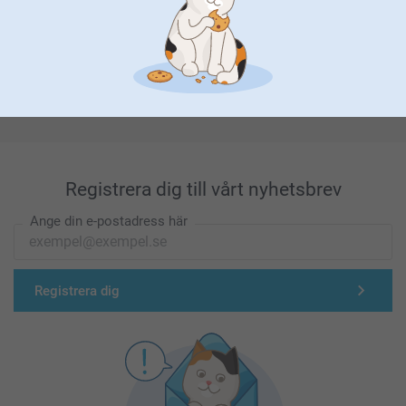
Förstklassig kundservice
Registrera dig till vårt nyhetsbrev
Ange din e-postadress här
Registrera dig