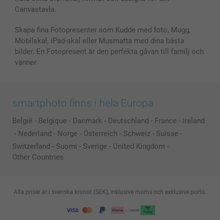
Alla fotoprodukter
Canvastavla.
Skapa fina Fotopresenter som Kudde med foto, Mugg,
Mobilskal, iPad-skal eller Musmatta med dina bästa
bilder. En Fotopresent är den perfekta gåvan till familj och
vänner.
smartphoto finns i hela Europa
België
-
Belgique
-
Danmark
-
Deutschland
-
France
-
Ireland
-
Nederland
-
Norge
-
Österreich
-
Schweiz
-
Suisse
-
Switzerland
-
Suomi
-
Sverige
-
United Kingdom
-
Other Countries
Alla priser är i svenska kronor (SEK), inklusive moms och exklusive porto.