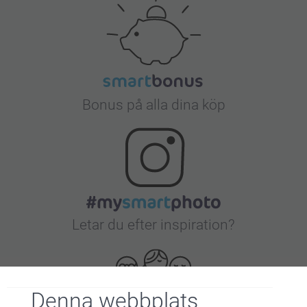
Bonus på alla dina köp
Letar du efter inspiration?
Denna webbplats