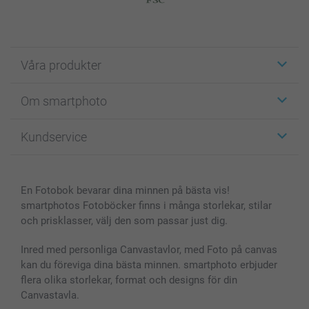
Våra produkter
Etiketter
Om smartphoto
Fotokort
Fotopresenter
Om smartphoto
Kundservice
Fotoböcker
För affiliates
Canvas & Väggdekoration
Allmän integritetspolicy
Kontakta oss & FAQ
Bilder, Fotoförstoring & Fotohäften
Cookie Policy
smartgaranti
En Fotobok bevarar dina minnen på bästa vis!
Skal till Mobil & Surfplatta
Sitemap
smartbonus
smartphotos Fotoböcker finns i många storlekar, stilar
MyNameBook
Villkor och garantier
Priser & betalning
och prisklasser, välj den som passar just dig.
Fotoalmanackor & Fotoagenda
Investor Relations
Status på beställningar
Fotoramar & Tillbehör
Inred med personliga Canvastavlor, med Foto på canvas
kan du föreviga dina bästa minnen. smartphoto erbjuder
Presentkort
flera olika storlekar, format och designs för din
Alla fotoprodukter
Canvastavla.