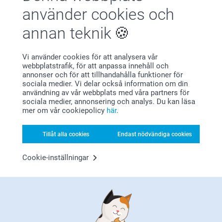
använder cookies och
Förstklassig kundservice
annan teknik
Vi använder cookies för att analysera vår
webbplatstrafik, för att anpassa innehåll och
annonser och för att tillhandahålla funktioner för
Registrera dig till vårt nyhetsbrev
sociala medier. Vi delar också information om din
användning av vår webbplats med våra partners för
Ange din e-postadress här
sociala medier, annonsering och analys. Du kan läsa
mer om vår cookiepolicy
här
.
Tillåt alla cookies
Endast nödvändiga cookies
Registrera dig
Cookie-inställningar