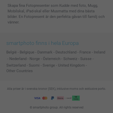
Skapa fina Fotopresenter som Kudde med foto, Mugg,
Mobilskal, iPad-skal eller Musmatta med dina bästa
bilder. En Fotopresent är den perfekta gåvan till familj och
vänner.
smartphoto finns i hela Europa
België
-
Belgique
-
Danmark
-
Deutschland
-
France
-
Ireland
-
Nederland
-
Norge
-
Österreich
-
Schweiz
-
Suisse
-
Switzerland
-
Suomi
-
Sverige
-
United Kingdom
-
Other Countries
Alla priser är i svenska kronor (SEK), inklusive moms och exklusive porto.
© smartphoto group. All rights reserved