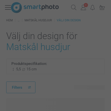
HEM
MATSKÅL HUSDJUR
VÄLJ DIN DESIGN
Välj din design för
Matskål husdjur
Produktspecifikation:
5,5
15 cm
Filters
6 tillgänglig design