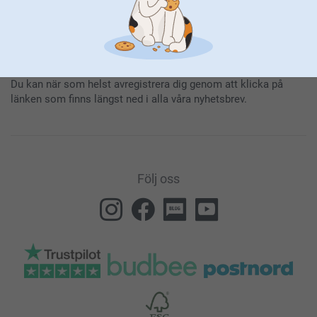
Genom att prenumerera på vårt nyhetsbrev får du den senaste
informationen om våra produkter och specialerbjudanden. Det
innebär också att du godkänner vår
Allmänna integritetspolicy
.
Du kan när som helst avregistrera dig genom att klicka på
länken som finns längst ned i alla våra nyhetsbrev.
Följ oss