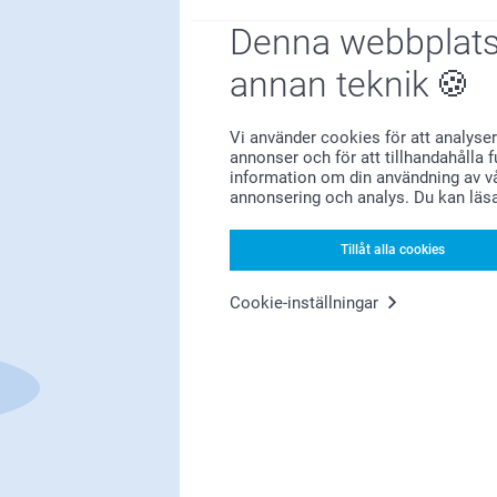
Denna webbplats
annan teknik
Vi använder cookies för att analyser
annonser och för att tillhandahålla 
information om din användning av vå
Förstklassig kundservice
annonsering och analys. Du kan läs
Tillåt alla cookies
Cookie-inställningar
Registrera dig till vårt nyhetsbrev
nge din e-postadress här
Registrera dig