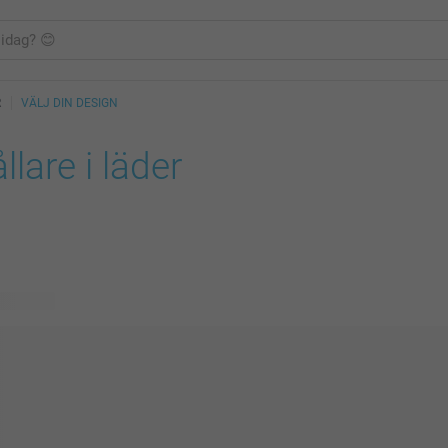
R
VÄLJ DIN DESIGN
llare i läder
ig design