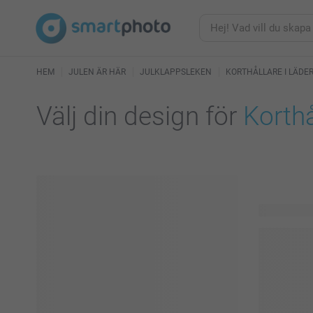
HEM
JULEN ÄR HÄR
JULKLAPPSLEKEN
KORTHÅLLARE I LÄDE
Välj din design för
Korthå
16 tillgängl