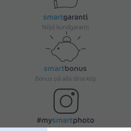
Nöjd kundgaranti
Bonus på alla dina köp
Letar du efter inspiration?