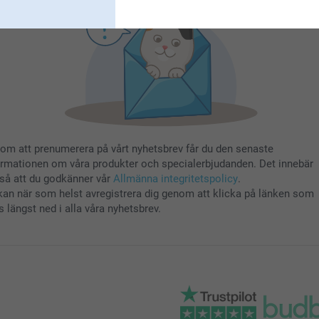
om att prenumerera på vårt nyhetsbrev får du den senaste
ormationen om våra produkter och specialerbjudanden. Det innebär
så att du godkänner vår
Allmänna integritetspolicy
.
kan när som helst avregistrera dig genom att klicka på länken som
s längst ned i alla våra nyhetsbrev.