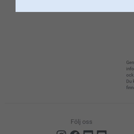
Gen
inf
ock
Du 
finn
Följ oss