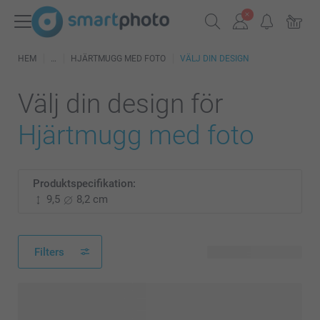
HEM
HJÄRTMUGG MED FOTO
VÄLJ DIN DESIGN
Välj din design för
Hjärtmugg med foto
Produktspecifikation:
9,5
8,2 cm
Filters
53 tillgänglig design