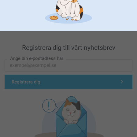
Förstklassig kundservice
Registrera dig till vårt nyhetsbrev
Ange din e-postadress här
Registrera dig