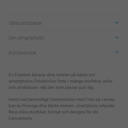
Våra produkter
Etiketter
Om smartphoto
Fotokort
Fotopresenter
Om smartphoto
Kundservice
Fotoböcker
För affiliates
Canvas & Väggdekoration
Allmän integritetspolicy
Kontakta oss & FAQ
Bilder, Fotoförstoring & Fotohäften
Cookie Policy
smartgaranti
En Fotobok bevarar dina minnen på bästa vis!
Skal till Mobil & Surfplatta
Sitemap
smartbonus
smartphotos Fotoböcker finns i många storlekar, stilar
MyNameBook
Villkor och garantier
Priser & betalning
och prisklasser, välj den som passar just dig.
Fotoalmanackor & Fotoagenda
Investor Relations
Status på beställningar
Fotoramar & Tillbehör
Inred med personliga Canvastavlor, med Foto på canvas
kan du föreviga dina bästa minnen. smartphoto erbjuder
Presentkort
flera olika storlekar, format och designs för din
Alla fotoprodukter
Canvastavla.