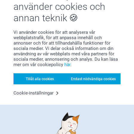
använder cookies och
annan teknik
Vi använder cookies för att analysera vår
webbplatstrafik, för att anpassa innehåll och
Bonus på alla dina köp
annonser och för att tillhandahålla funktioner för
sociala medier. Vi delar också information om din
användning av vår webbplats med våra partners för
sociala medier, annonsering och analys. Du kan läsa
mer om vår cookiepolicy
här
.
Tillåt alla cookies
Endast nödvändiga cookies
Cookie-inställningar
Letar du efter inspiration?