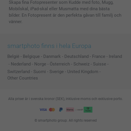
Skapa fina Fotopresenter som Kudde med foto, Mugg,
Mobilskal, iPad-skal eller Musmatta med dina bästa
bilder. En Fotopresent är den perfekta gåvan till familj och
vänner.
smartphoto finns i hela Europa
België
-
Belgique
-
Danmark
-
Deutschland
-
France
-
Ireland
-
Nederland
-
Norge
-
Österreich
-
Schweiz
-
Suisse
-
Switzerland
-
Suomi
-
Sverige
-
United Kingdom
-
Other Countries
Alla priser är i svenska kronor (SEK), inklusive moms och exklusive porto.
© smartphoto group. All rights reserved