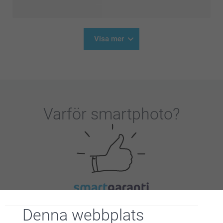
Visa mer
Varför
smartphoto
?
Nöjd kundgaranti
Denna webbplats