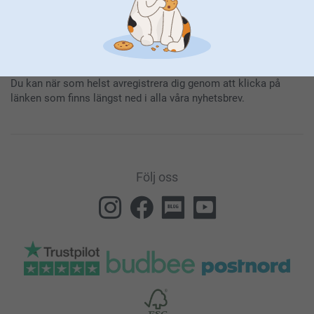
Genom att prenumerera på vårt nyhetsbrev får du den senaste
informationen om våra produkter och specialerbjudanden. Det
innebär också att du godkänner vår
Allmänna integritetspolicy
.
Du kan när som helst avregistrera dig genom att klicka på
länken som finns längst ned i alla våra nyhetsbrev.
Följ oss