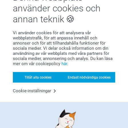
använder cookies och
Förstklassig kundservice
annan teknik
Vi använder cookies för att analysera vår
webbplatstrafik, för att anpassa innehåll och
annonser och för att tillhandahålla funktioner för
Registrera dig till vårt nyhetsbrev
sociala medier. Vi delar också information om din
användning av vår webbplats med våra partners för
Ange din e-postadress här
sociala medier, annonsering och analys. Du kan läsa
mer om vår cookiepolicy
här
.
Tillåt alla cookies
Endast nödvändiga cookies
Registrera dig
Cookie-inställningar