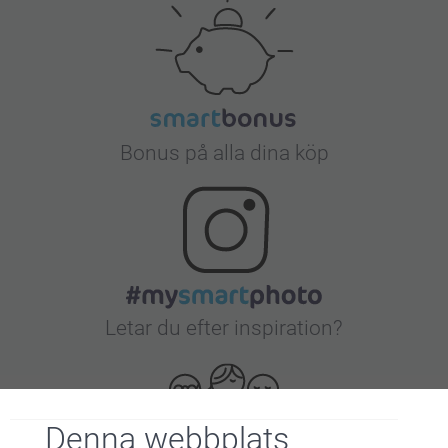
Bonus på alla dina köp
Letar du efter inspiration?
Denna webbplats