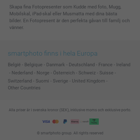
Skapa fina Fotopresenter som Kudde med foto, Mugg,
Mobilskal, iPad-skal eller Musmatta med dina bästa
bilder. En Fotopresent är den perfekta gåvan till familj och
vänner.
smartphoto finns i hela Europa
België
-
Belgique
-
Danmark
-
Deutschland
-
France
-
Ireland
-
Nederland
-
Norge
-
Österreich
-
Schweiz
-
Suisse
-
Switzerland
-
Suomi
-
Sverige
-
United Kingdom
-
Other Countries
Alla priser är i svenska kronor (SEK), inklusive moms och exklusive porto.
© smartphoto group. All rights reserved