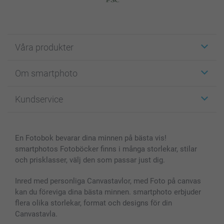
Våra produkter
Etiketter
Om smartphoto
Fotokort
Fotopresenter
Om smartphoto
Kundservice
Fotoböcker
För affiliates
Canvas & Väggdekoration
Allmän integritetspolicy
Kontakta oss & FAQ
Bilder, Fotoförstoring & Fotohäften
Cookie Policy
smartgaranti
En Fotobok bevarar dina minnen på bästa vis!
Skal till Mobil & Surfplatta
Sitemap
smartbonus
smartphotos Fotoböcker finns i många storlekar, stilar
MyNameBook
Villkor och garantier
Priser & betalning
och prisklasser, välj den som passar just dig.
Fotoalmanackor & Fotoagenda
Investor Relations
Status på beställningar
Fotoramar & Tillbehör
Inred med personliga Canvastavlor, med Foto på canvas
kan du föreviga dina bästa minnen. smartphoto erbjuder
Presentkort
flera olika storlekar, format och designs för din
Alla fotoprodukter
Canvastavla.