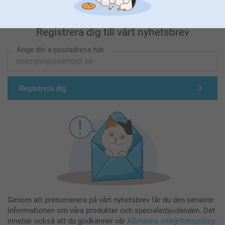
Registrera dig till vårt nyhetsbrev
Ange din e-postadress här
Registrera dig
Genom att prenumerera på vårt nyhetsbrev får du den senaste
informationen om våra produkter och specialerbjudanden. Det
innebär också att du godkänner vår
Allmänna integritetspolicy
.