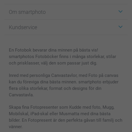
Etiketter
Om smartphoto
Fotokort
Fotopresenter
Om smartphoto
Kundservice
Fotoböcker
För affiliates
Canvas & Väggdekoration
Allmän integritetspolicy
Kontakta oss & FAQ
Bilder, Fotoförstoring & Fotohäften
Cookie Policy
smartgaranti
En Fotobok bevarar dina minnen på bästa vis!
Skal till Mobil & Surfplatta
Sitemap
smartbonus
smartphotos Fotoböcker finns i många storlekar, stilar
MyNameBook
Villkor och garantier
Priser & betalning
och prisklasser, välj den som passar just dig.
Fotoalmanackor & Fotoagenda
Investor Relations
Status på beställningar
Fotoramar & Tillbehör
Inred med personliga Canvastavlor, med Foto på canvas
kan du föreviga dina bästa minnen. smartphoto erbjuder
Presentkort
flera olika storlekar, format och designs för din
Alla fotoprodukter
Canvastavla.
Skapa fina Fotopresenter som Kudde med foto, Mugg,
Mobilskal, iPad-skal eller Musmatta med dina bästa
bilder. En Fotopresent är den perfekta gåvan till familj och
vänner.