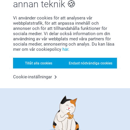
annan teknik
Bonus på alla dina köp
Vi använder cookies för att analysera vår
webbplatstrafik, för att anpassa innehåll och
annonser och för att tillhandahålla funktioner för
sociala medier. Vi delar också information om din
användning av vår webbplats med våra partners för
sociala medier, annonsering och analys. Du kan läsa
mer om vår cookiepolicy
här
.
Letar du efter inspiration?
Tillåt alla cookies
Endast nödvändiga cookies
Cookie-inställningar
Förstklassig kundservice