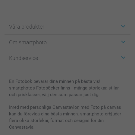
Våra produkter
Etiketter
Om smartphoto
Fotokort
Fotopresenter
Om smartphoto
Kundservice
Fotoböcker
För affiliates
Canvas & Väggdekoration
Allmän integritetspolicy
Kontakta oss & FAQ
Bilder, Fotoförstoring & Fotohäften
Cookie Policy
smartgaranti
En Fotobok bevarar dina minnen på bästa vis!
Skal till Mobil & Surfplatta
Sitemap
smartbonus
smartphotos Fotoböcker finns i många storlekar, stilar
MyNameBook
Villkor och garantier
Priser & betalning
och prisklasser, välj den som passar just dig.
Fotoalmanackor & Fotoagenda
Investor Relations
Status på beställningar
Fotoramar & Tillbehör
Inred med personliga Canvastavlor, med Foto på canvas
kan du föreviga dina bästa minnen. smartphoto erbjuder
Presentkort
flera olika storlekar, format och designs för din
Alla fotoprodukter
Canvastavla.