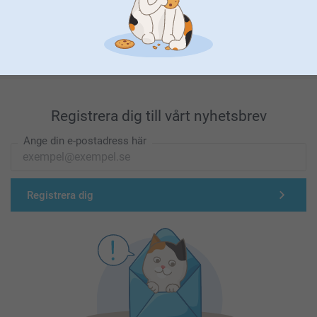
Förstklassig kundservice
Registrera dig till vårt nyhetsbrev
Ange din e-postadress här
Registrera dig