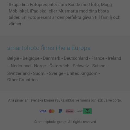
Skapa fina Fotopresenter som Kudde med foto, Mugg,
Mobilskal, iPad-skal eller Musmatta med dina bästa
bilder. En Fotopresent är den perfekta gåvan till familj och
vänner.
smartphoto finns i hela Europa
België
-
Belgique
-
Danmark
-
Deutschland
-
France
-
Ireland
-
Nederland
-
Norge
-
Österreich
-
Schweiz
-
Suisse
-
Switzerland
-
Suomi
-
Sverige
-
United Kingdom
-
Other Countries
Alla priser är i svenska kronor (SEK), inklusive moms och exklusive porto.
© smartphoto group. All rights reserved