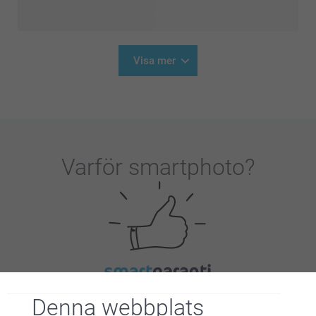
Visa mer
Varför
smartphoto
?
Nöjd kundgaranti
Denna webbplats