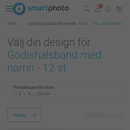
HEM
GODISHALSBAND MED NAMN - 12 ST
VÄLJ DIN DESIGN
Välj din design för
Godishalsband med
namn - 12 st
Produktspecifikation:
3
4
0,3 cm
Filters
32 tillgänglig design