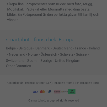
Skapa fina Fotopresenter som Kudde med foto, Mugg,
Mobilskal, iPad-skal eller Musmatta med dina bästa
bilder. En Fotopresent är den perfekta gåvan till familj och
vänner.
smartphoto finns i hela Europa
België
-
Belgique
-
Danmark
-
Deutschland
-
France
-
Ireland
-
Nederland
-
Norge
-
Österreich
-
Schweiz
-
Suisse
-
Switzerland
-
Suomi
-
Sverige
-
United Kingdom
-
Other Countries
Alla priser är i svenska kronor (SEK), inklusive moms och exklusive porto.
© smartphoto group. All rights reserved