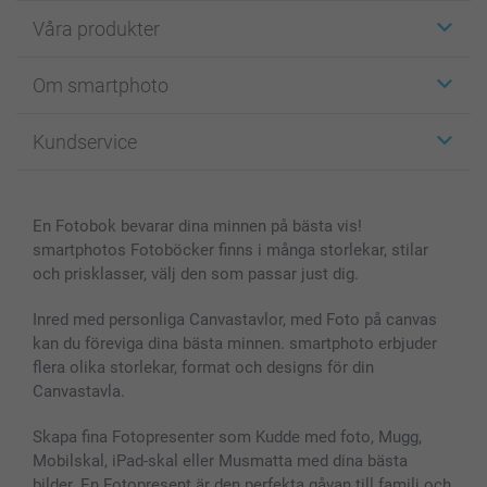
Våra produkter
Etiketter
Om smartphoto
Fotokort
Fotopresenter
Om smartphoto
Kundservice
Fotoböcker
För affiliates
Canvas & Väggdekoration
Allmän integritetspolicy
Kontakta oss & FAQ
Bilder, Fotoförstoring & Fotohäften
Cookie Policy
smartgaranti
En Fotobok bevarar dina minnen på bästa vis!
Skal till Mobil & Surfplatta
Sitemap
smartbonus
smartphotos Fotoböcker finns i många storlekar, stilar
MyNameBook
Villkor och garantier
Priser & betalning
och prisklasser, välj den som passar just dig.
Fotoalmanackor & Fotoagenda
Investor Relations
Status på beställningar
Fotoramar & Tillbehör
Inred med personliga Canvastavlor, med Foto på canvas
kan du föreviga dina bästa minnen. smartphoto erbjuder
Presentkort
flera olika storlekar, format och designs för din
Alla fotoprodukter
Canvastavla.
Skapa fina Fotopresenter som Kudde med foto, Mugg,
Mobilskal, iPad-skal eller Musmatta med dina bästa
bilder. En Fotopresent är den perfekta gåvan till familj och