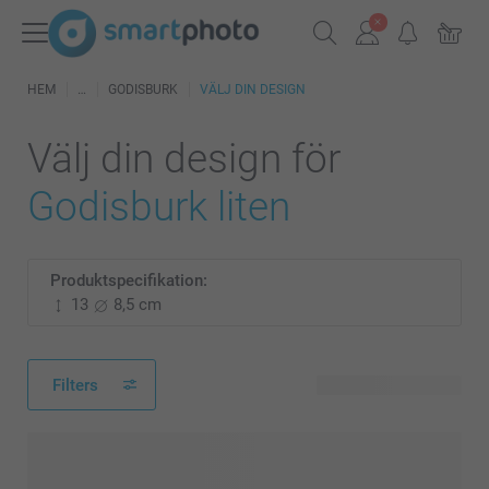
HEM
GODISBURK
VÄLJ DIN DESIGN
Välj din design för
Godisburk liten
Produktspecifikation:
13
8,5 cm
Filters
55 tillgänglig design