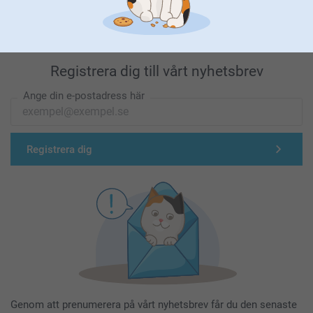
Registrera dig till vårt nyhetsbrev
Ange din e-postadress här
Registrera dig
Genom att prenumerera på vårt nyhetsbrev får du den senaste