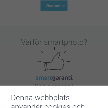
Visa mer
Varför
smartphoto
?
Nöjd kundgaranti
Denna webbplats
använder cookies och