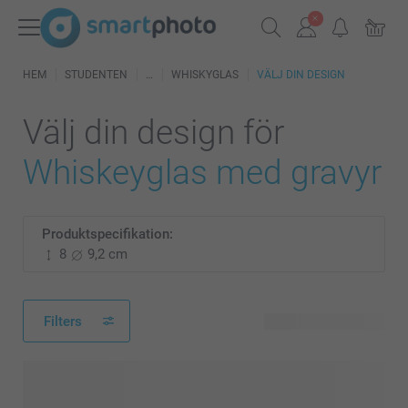
HEM
STUDENTEN
WHISKYGLAS
VÄLJ DIN DESIGN
Välj din design för
Whiskeyglas med gravyr
Produktspecifikation:
8
9,2 cm
Filters
28 tillgänglig design