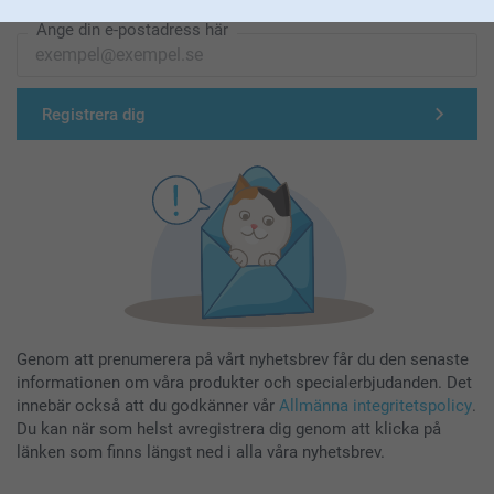
Ange din e-postadress här
Registrera dig
Genom att prenumerera på vårt nyhetsbrev får du den senaste
informationen om våra produkter och specialerbjudanden. Det
innebär också att du godkänner vår
Allmänna integritetspolicy
.
Du kan när som helst avregistrera dig genom att klicka på
länken som finns längst ned i alla våra nyhetsbrev.