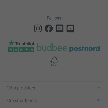
Följ oss
Våra produkter
Etiketter
Om smartphoto
Fotokort