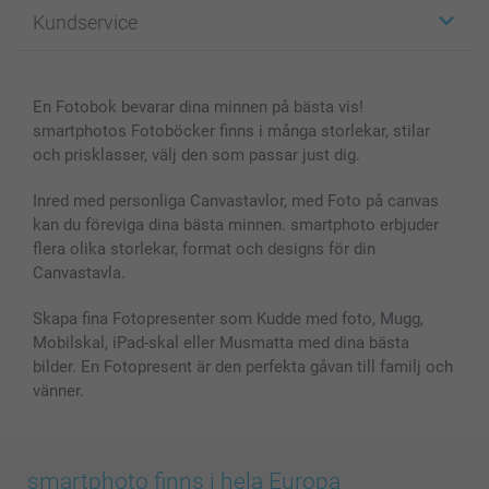
Fotopresenter
Om smartphoto
Kundservice
Fotoböcker
För affiliates
Canvas & Väggdekoration
Allmän integritetspolicy
Kontakta oss & FAQ
Bilder, Fotoförstoring & Fotohäften
Cookie Policy
smartgaranti
En Fotobok bevarar dina minnen på bästa vis!
Skal till Mobil & Surfplatta
Sitemap
smartbonus
smartphotos Fotoböcker finns i många storlekar, stilar
MyNameBook
Villkor och garantier
Priser & betalning
och prisklasser, välj den som passar just dig.
Fotoalmanackor & Fotoagenda
Investor Relations
Status på beställningar
Fotoramar & Tillbehör
Inred med personliga Canvastavlor, med Foto på canvas
kan du föreviga dina bästa minnen. smartphoto erbjuder
Presentkort
flera olika storlekar, format och designs för din
Alla fotoprodukter
Canvastavla.
Skapa fina Fotopresenter som Kudde med foto, Mugg,
Mobilskal, iPad-skal eller Musmatta med dina bästa
bilder. En Fotopresent är den perfekta gåvan till familj och
vänner.
smartphoto finns i hela Europa