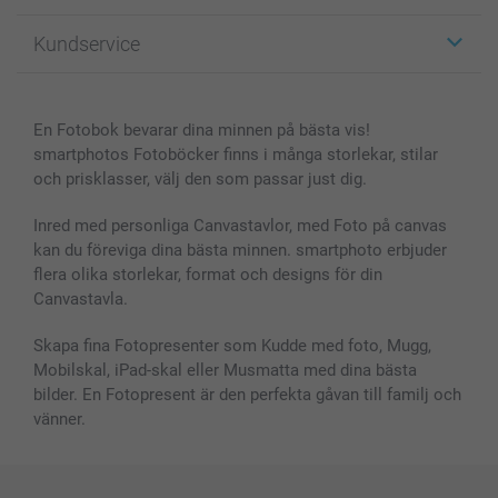
Fotopresenter
Om smartphoto
Kundservice
Fotoböcker
För affiliates
Canvas & Väggdekoration
Allmän integritetspolicy
Kontakta oss & FAQ
Bilder, Fotoförstoring & Fotohäften
Cookie Policy
smartgaranti
En Fotobok bevarar dina minnen på bästa vis!
Skal till Mobil & Surfplatta
Sitemap
smartbonus
smartphotos Fotoböcker finns i många storlekar, stilar
MyNameBook
Villkor och garantier
Priser & betalning
och prisklasser, välj den som passar just dig.
Fotoalmanackor & Fotoagenda
Investor Relations
Status på beställningar
Fotoramar & Tillbehör
Inred med personliga Canvastavlor, med Foto på canvas
kan du föreviga dina bästa minnen. smartphoto erbjuder
Presentkort
flera olika storlekar, format och designs för din
Alla fotoprodukter
Canvastavla.
Skapa fina Fotopresenter som Kudde med foto, Mugg,
Mobilskal, iPad-skal eller Musmatta med dina bästa
bilder. En Fotopresent är den perfekta gåvan till familj och
vänner.