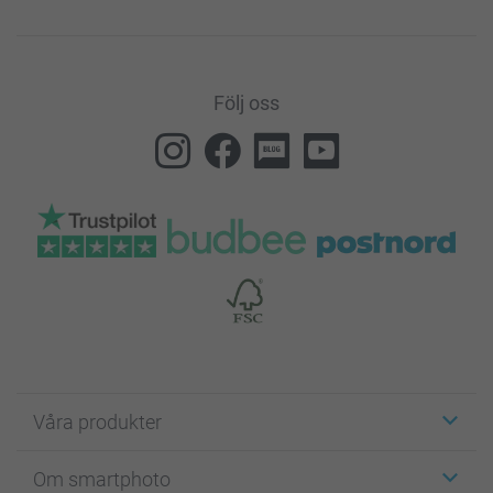
Följ oss
Våra produkter
Etiketter
Om smartphoto
Fotokort