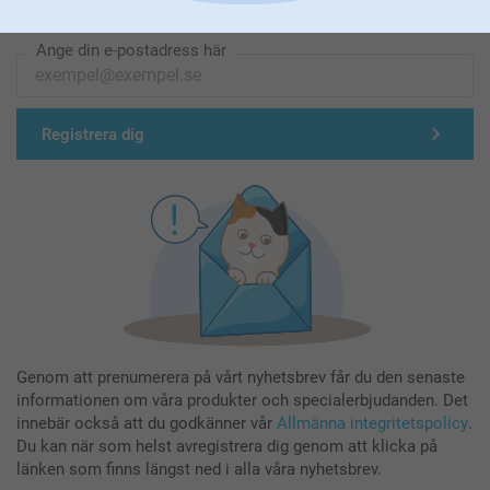
Registrera dig till vårt nyhetsbrev
Ange din e-postadress här
Registrera dig
Genom att prenumerera på vårt nyhetsbrev får du den senaste
informationen om våra produkter och specialerbjudanden. Det
innebär också att du godkänner vår
Allmänna integritetspolicy
.
Du kan när som helst avregistrera dig genom att klicka på
länken som finns längst ned i alla våra nyhetsbrev.