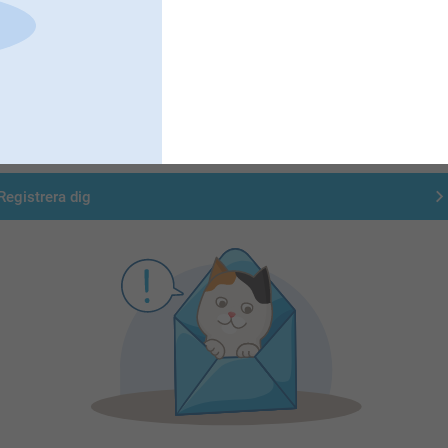
Registrera dig till vårt nyhetsbrev
nge din e-postadress här
Registrera dig