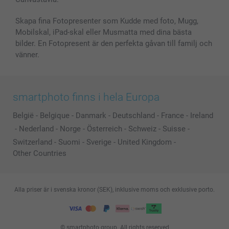
Skapa fina Fotopresenter som Kudde med foto, Mugg,
Mobilskal, iPad-skal eller Musmatta med dina bästa
bilder. En Fotopresent är den perfekta gåvan till familj och
vänner.
smartphoto finns i hela Europa
België
-
Belgique
-
Danmark
-
Deutschland
-
France
-
Ireland
-
Nederland
-
Norge
-
Österreich
-
Schweiz
-
Suisse
-
Switzerland
-
Suomi
-
Sverige
-
United Kingdom
-
Other Countries
Alla priser är i svenska kronor (SEK), inklusive moms och exklusive porto.
© smartphoto group. All rights reserved