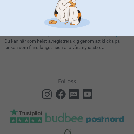
Genom att prenumerera på vårt nyhetsbrev får du den senaste
informationen om våra produkter och specialerbjudanden. Det
innebär också att du godkänner vår
Allmänna integritetspolicy
.
Du kan när som helst avregistrera dig genom att klicka på
länken som finns längst ned i alla våra nyhetsbrev.
Följ oss