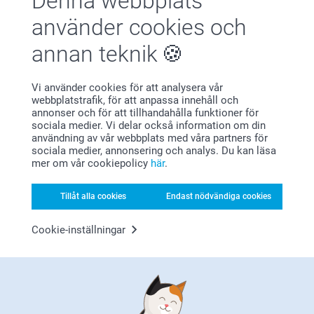
Denna webbplats
använder cookies och
annan teknik
Förstklassig kundservice
Vi använder cookies för att analysera vår
webbplatstrafik, för att anpassa innehåll och
annonser och för att tillhandahålla funktioner för
sociala medier. Vi delar också information om din
Registrera dig till vårt nyhetsbrev
användning av vår webbplats med våra partners för
sociala medier, annonsering och analys. Du kan läsa
Ange din e-postadress här
mer om vår cookiepolicy
här
.
Tillåt alla cookies
Endast nödvändiga cookies
Registrera dig
Cookie-inställningar