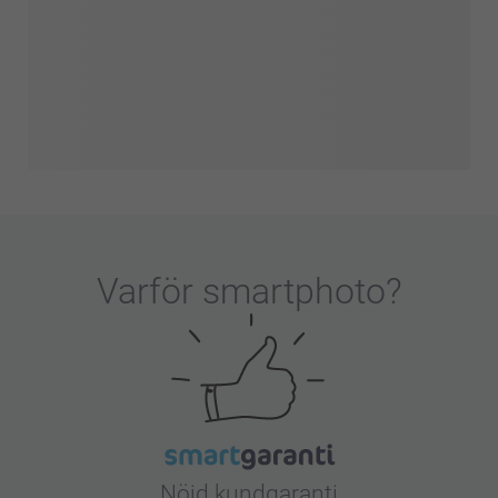
Varför
smartphoto
?
Nöjd kundgaranti