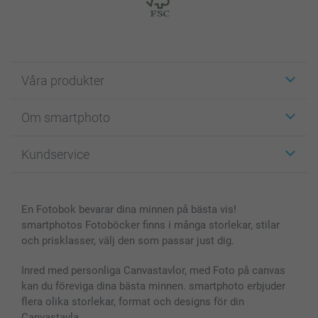
Våra produkter
Etiketter
Om smartphoto
Fotokort
Fotopresenter
Om smartphoto
Kundservice
Fotoböcker
För affiliates
Canvas & Väggdekoration
Allmän integritetspolicy
Kontakta oss & FAQ
Bilder, Fotoförstoring & Fotohäften
Cookie Policy
smartgaranti
En Fotobok bevarar dina minnen på bästa vis!
Skal till Mobil & Surfplatta
Sitemap
smartbonus
smartphotos Fotoböcker finns i många storlekar, stilar
MyNameBook
Villkor och garantier
Priser & betalning
och prisklasser, välj den som passar just dig.
Fotoalmanackor & Fotoagenda
Investor Relations
Status på beställningar
Fotoramar & Tillbehör
Inred med personliga Canvastavlor, med Foto på canvas
kan du föreviga dina bästa minnen. smartphoto erbjuder
Presentkort
flera olika storlekar, format och designs för din
Alla fotoprodukter
Canvastavla.