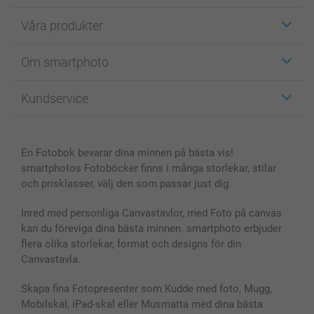
Våra produkter
Etiketter
Om smartphoto
Fotokort
Fotopresenter
Om smartphoto
Kundservice
Fotoböcker
För affiliates
Canvas & Väggdekoration
Allmän integritetspolicy
Kontakta oss & FAQ
Bilder, Fotoförstoring & Fotohäften
Cookie Policy
smartgaranti
En Fotobok bevarar dina minnen på bästa vis!
Skal till Mobil & Surfplatta
Sitemap
smartbonus
smartphotos Fotoböcker finns i många storlekar, stilar
MyNameBook
Villkor och garantier
Priser & betalning
och prisklasser, välj den som passar just dig.
Fotoalmanackor & Fotoagenda
Investor Relations
Status på beställningar
Fotoramar & Tillbehör
Inred med personliga Canvastavlor, med Foto på canvas
kan du föreviga dina bästa minnen. smartphoto erbjuder
Presentkort
flera olika storlekar, format och designs för din
Alla fotoprodukter
Canvastavla.
Skapa fina Fotopresenter som Kudde med foto, Mugg,
Mobilskal, iPad-skal eller Musmatta med dina bästa