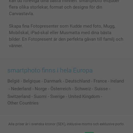
kan du föreviga dina bästa minnen. smartphoto erbjuder
Presentkort
flera olika storlekar, format och designs för din
Alla fotoprodukter
Canvastavla.
Skapa fina Fotopresenter som Kudde med foto, Mugg,
Mobilskal, iPad-skal eller Musmatta med dina bästa
bilder. En Fotopresent är den perfekta gåvan till familj och
vänner.
smartphoto finns i hela Europa
België
-
Belgique
-
Danmark
-
Deutschland
-
France
-
Ireland
-
Nederland
-
Norge
-
Österreich
-
Schweiz
-
Suisse
-
Switzerland
-
Suomi
-
Sverige
-
United Kingdom
-
Other Countries
Alla priser är i svenska kronor (SEK), inklusive moms och exklusive porto.