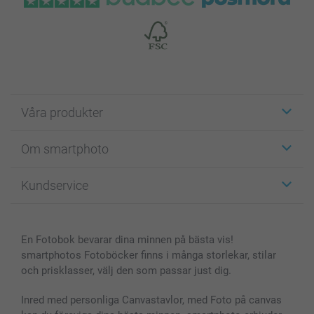
Våra produkter
Etiketter
Om smartphoto
Fotokort
Fotopresenter
Om smartphoto
Kundservice
Fotoböcker
För affiliates
Canvas & Väggdekoration
Allmän integritetspolicy
Kontakta oss & FAQ
Bilder, Fotoförstoring & Fotohäften
Cookie Policy
smartgaranti
En Fotobok bevarar dina minnen på bästa vis!
Skal till Mobil & Surfplatta
Sitemap
smartbonus
smartphotos Fotoböcker finns i många storlekar, stilar
MyNameBook
Villkor och garantier
Priser & betalning
och prisklasser, välj den som passar just dig.
Fotoalmanackor & Fotoagenda
Investor Relations
Status på beställningar
Fotoramar & Tillbehör
Inred med personliga Canvastavlor, med Foto på canvas