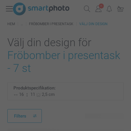
HEM
FRÖBOMBER I PRESENTASK
VÄLJ DIN DESIGN
Välj din design för
Fröbomber i presentask
- 7 st
Produktspecifikation:
16
11
2,5 cm
Filters
20 tillgänglig design