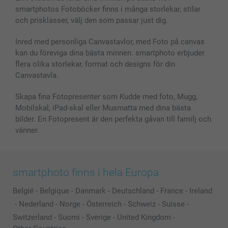
Skal till Mobil & Surfplatta
Sitemap
smartbonus
smartphotos Fotoböcker finns i många storlekar, stilar
MyNameBook
Villkor och garantier
Priser & betalning
och prisklasser, välj den som passar just dig.
Fotoalmanackor & Fotoagenda
Investor Relations
Status på beställningar
Fotoramar & Tillbehör
Inred med personliga Canvastavlor, med Foto på canvas
kan du föreviga dina bästa minnen. smartphoto erbjuder
Presentkort
flera olika storlekar, format och designs för din
Alla fotoprodukter
Canvastavla.
Skapa fina Fotopresenter som Kudde med foto, Mugg,
Mobilskal, iPad-skal eller Musmatta med dina bästa
bilder. En Fotopresent är den perfekta gåvan till familj och
vänner.
smartphoto finns i hela Europa
België
-
Belgique
-
Danmark
-
Deutschland
-
France
-
Ireland
-
Nederland
-
Norge
-
Österreich
-
Schweiz
-
Suisse
-
Switzerland
-
Suomi
-
Sverige
-
United Kingdom
-