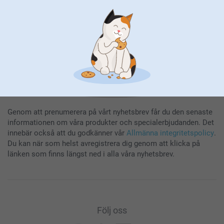
Registrera dig
Genom att prenumerera på vårt nyhetsbrev får du den senaste
informationen om våra produkter och specialerbjudanden. Det
innebär också att du godkänner vår
Allmänna integritetspolicy
.
Du kan när som helst avregistrera dig genom att klicka på
länken som finns längst ned i alla våra nyhetsbrev.
Följ oss