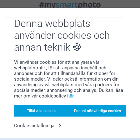
Letar du efter inspiration?
Denna webbplats
använder cookies och
annan teknik
Vi använder cookies för att analysera vår
webbplatstrafik, för att anpassa innehåll och
Förstklassig kundservice
annonser och för att tillhandahålla funktioner för
sociala medier. Vi delar också information om din
användning av vår webbplats med våra partners för
sociala medier, annonsering och analys. Du kan läsa
mer om vår cookiepolicy
här
.
Registrera dig till vårt nyhetsbrev
Tillåt alla cookies
Endast nödvändiga cookies
Ange din e-postadress här
Cookie-inställningar