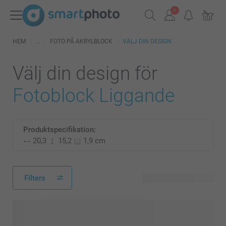
HEM
FOTO PÅ AKRYLBLOCK
VÄLJ DIN DESIGN
Välj din design för
Fotoblock Liggande
Produktspecifikation:
20,3
15,2
1,9 cm
Filters
119 tillgänglig design