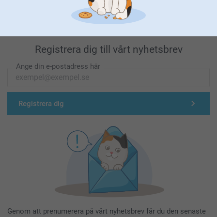
Registrera dig till vårt nyhetsbrev
Ange din e-postadress här
Registrera dig
Genom att prenumerera på vårt nyhetsbrev får du den senaste