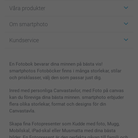
Våra produkter
Etiketter
Om smartphoto
Fotokort
Fotopresenter
Om smartphoto
Kundservice
Fotoböcker
För affiliates
Canvas & Väggdekoration
Allmän integritetspolicy
Kontakta oss & FAQ
Bilder, Fotoförstoring & Fotohäften
Cookie Policy
smartgaranti
En Fotobok bevarar dina minnen på bästa vis!
Skal till Mobil & Surfplatta
Sitemap
smartbonus
smartphotos Fotoböcker finns i många storlekar, stilar
MyNameBook
Villkor och garantier
Priser & betalning
och prisklasser, välj den som passar just dig.
Fotoalmanackor & Fotoagenda
Investor Relations
Status på beställningar
Fotoramar & Tillbehör
Inred med personliga Canvastavlor, med Foto på canvas
kan du föreviga dina bästa minnen. smartphoto erbjuder
Presentkort
flera olika storlekar, format och designs för din
Alla fotoprodukter
Canvastavla.
Skapa fina Fotopresenter som Kudde med foto, Mugg,
Mobilskal, iPad-skal eller Musmatta med dina bästa
bilder. En Fotopresent är den perfekta gåvan till familj och