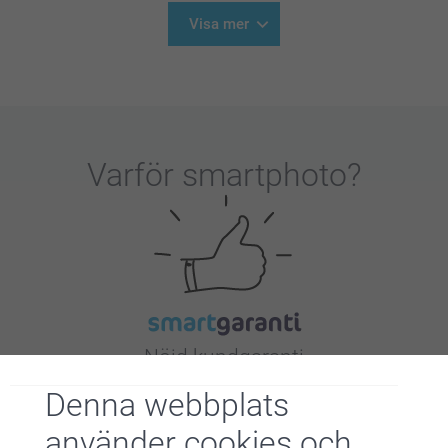
Visa mer
Varför
smartphoto
?
Nöjd kundgaranti
Denna webbplats
använder cookies och