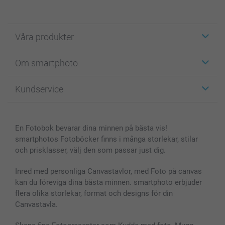
Våra produkter
Etiketter
Om smartphoto
Fotokort
Fotopresenter
Om smartphoto
Kundservice
Fotoböcker
För affiliates
Canvas & Väggdekoration
Allmän integritetspolicy
Kontakta oss & FAQ
Bilder, Fotoförstoring & Fotohäften
Cookie Policy
smartgaranti
En Fotobok bevarar dina minnen på bästa vis!
Skal till Mobil & Surfplatta
Sitemap
smartbonus
smartphotos Fotoböcker finns i många storlekar, stilar
MyNameBook
Villkor och garantier
Priser & betalning
och prisklasser, välj den som passar just dig.
Fotoalmanackor & Fotoagenda
Investor Relations
Status på beställningar
Fotoramar & Tillbehör
Inred med personliga Canvastavlor, med Foto på canvas
kan du föreviga dina bästa minnen. smartphoto erbjuder
Presentkort
flera olika storlekar, format och designs för din
Alla fotoprodukter
Canvastavla.