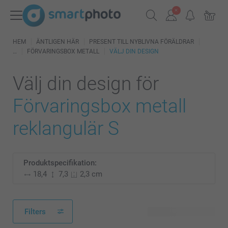
HEM
ÄNTLIGEN HÄR
PRESENT TILL NYBLIVNA FÖRÄLDRAR
FÖRVARINGSBOX METALL
VÄLJ DIN DESIGN
Välj din design för
Förvaringsbox metall
reklangulär S
Produktspecifikation:
18,4
7,3
2,3 cm
Filters
16 tillgänglig design