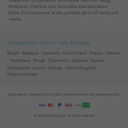
Skapa fina Fotopresenter som Kudde med foto, Mugg,
Mobilskal, iPad-skal eller Musmatta med dina bästa
bilder. En Fotopresent är den perfekta gåvan till familj och
vänner.
smartphoto finns i hela Europa
België
-
Belgique
-
Danmark
-
Deutschland
-
France
-
Ireland
-
Nederland
-
Norge
-
Österreich
-
Schweiz
-
Suisse
-
Switzerland
-
Suomi
-
Sverige
-
United Kingdom
-
Other Countries
Alla priser är i svenska kronor (SEK), inklusive moms och exklusive porto.
© smartphoto group. All rights reserved