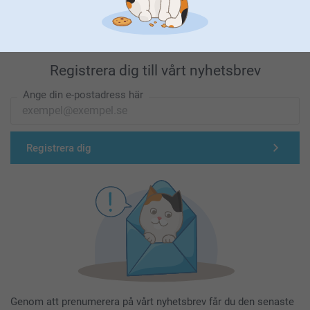
Registrera dig till vårt nyhetsbrev
Ange din e-postadress här
Registrera dig
Genom att prenumerera på vårt nyhetsbrev får du den senaste