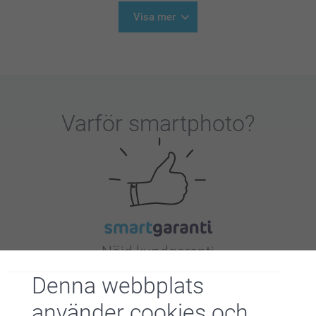
Visa mer
Varför
smartphoto
?
Nöjd kundgaranti
Denna webbplats
använder cookies och