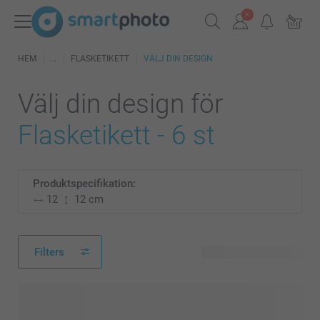
HEM
FLASKETIKETT
VÄLJ DIN DESIGN
Välj din design för
Flasketikett - 6 st
Produktspecifikation:
12
12 cm
Filters
255 tillgänglig design