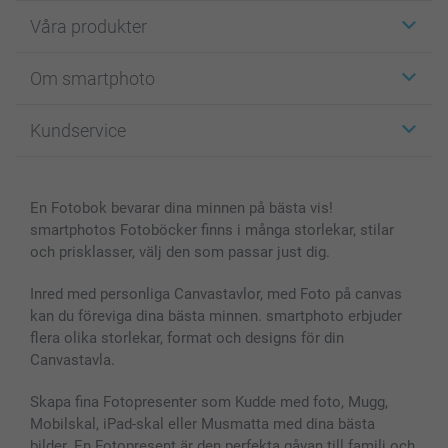
Våra produkter
Etiketter
Om smartphoto
Fotokort
Fotopresenter
Om smartphoto
Kundservice
Fotoböcker
För affiliates
Canvas & Väggdekoration
Allmän integritetspolicy
Kontakta oss & FAQ
Bilder, Fotoförstoring & Fotohäften
Cookie Policy
smartgaranti
En Fotobok bevarar dina minnen på bästa vis!
Skal till Mobil & Surfplatta
Sitemap
smartbonus
smartphotos Fotoböcker finns i många storlekar, stilar
MyNameBook
Villkor och garantier
Priser & betalning
och prisklasser, välj den som passar just dig.
Fotoalmanackor & Fotoagenda
Investor Relations
Status på beställningar
Fotoramar & Tillbehör
Inred med personliga Canvastavlor, med Foto på canvas
kan du föreviga dina bästa minnen. smartphoto erbjuder
Presentkort
flera olika storlekar, format och designs för din
Alla fotoprodukter
Canvastavla.
Skapa fina Fotopresenter som Kudde med foto, Mugg,
Mobilskal, iPad-skal eller Musmatta med dina bästa
bilder. En Fotopresent är den perfekta gåvan till familj och