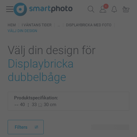
HEM
I VÄNTANS TIDER
DISPLAYBRICKA MED FOTO
VÄLJ DIN DESIGN
Välj din design för
Displaybricka
dubbelbåge
Produktspecifikation:
40
33
30 cm
Filters
4 tillgänglig design