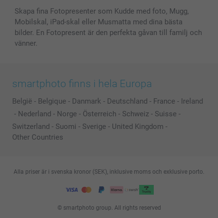
Skapa fina Fotopresenter som Kudde med foto, Mugg,
Mobilskal, iPad-skal eller Musmatta med dina bästa
bilder. En Fotopresent är den perfekta gåvan till familj och
vänner.
smartphoto finns i hela Europa
België
-
Belgique
-
Danmark
-
Deutschland
-
France
-
Ireland
-
Nederland
-
Norge
-
Österreich
-
Schweiz
-
Suisse
-
Switzerland
-
Suomi
-
Sverige
-
United Kingdom
-
Other Countries
Alla priser är i svenska kronor (SEK), inklusive moms och exklusive porto.
© smartphoto group. All rights reserved