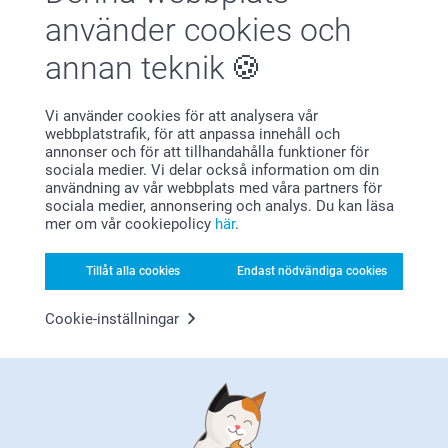
använder cookies och
Förstklassig kundservice
annan teknik
Vi använder cookies för att analysera vår
webbplatstrafik, för att anpassa innehåll och
annonser och för att tillhandahålla funktioner för
Registrera dig till vårt nyhetsbrev
sociala medier. Vi delar också information om din
användning av vår webbplats med våra partners för
sociala medier, annonsering och analys. Du kan läsa
Ange din e-postadress här
mer om vår cookiepolicy
här
.
Tillåt alla cookies
Endast nödvändiga cookies
Registrera dig
Cookie-inställningar