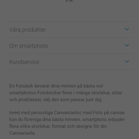
Våra produkter
Etiketter
Om smartphoto
Fotokort
Fotopresenter
Om smartphoto
Kundservice
Fotoböcker
För affiliates
Canvas & Väggdekoration
Allmän integritetspolicy
Kontakta oss & FAQ
Bilder, Fotoförstoring & Fotohäften
Cookie Policy
smartgaranti
En Fotobok bevarar dina minnen på bästa vis!
Skal till Mobil & Surfplatta
Sitemap
smartbonus
smartphotos Fotoböcker finns i många storlekar, stilar
MyNameBook
Villkor och garantier
Priser & betalning
och prisklasser, välj den som passar just dig.
Fotoalmanackor & Fotoagenda
Investor Relations
Status på beställningar
Fotoramar & Tillbehör
Inred med personliga Canvastavlor, med Foto på canvas
kan du föreviga dina bästa minnen. smartphoto erbjuder
Presentkort
flera olika storlekar, format och designs för din
Alla fotoprodukter
Canvastavla.