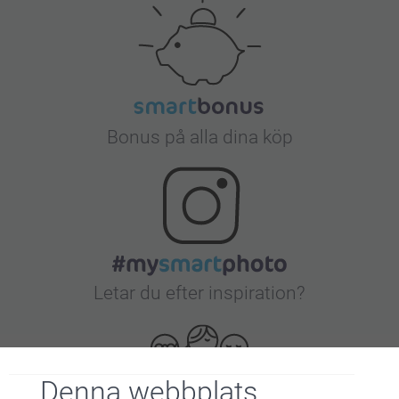
Bonus på alla dina köp
Letar du efter inspiration?
Denna webbplats