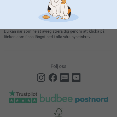
Genom att prenumerera på vårt nyhetsbrev får du den senaste
informationen om våra produkter och specialerbjudanden. Det
innebär också att du godkänner vår
Allmänna integritetspolicy
.
Du kan när som helst avregistrera dig genom att klicka på
länken som finns längst ned i alla våra nyhetsbrev.
Följ oss