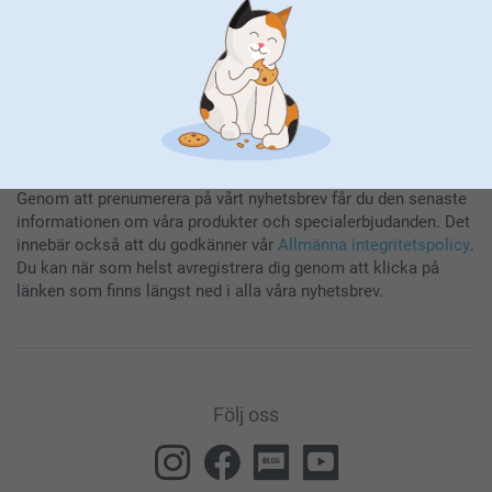
Genom att prenumerera på vårt nyhetsbrev får du den senaste
informationen om våra produkter och specialerbjudanden. Det
innebär också att du godkänner vår
Allmänna integritetspolicy
.
Du kan när som helst avregistrera dig genom att klicka på
länken som finns längst ned i alla våra nyhetsbrev.
Följ oss