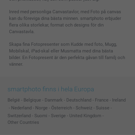
Fotoalmanackor & Fotoagenda
Investor Relations
Status på beställningar
Fotoramar & Tillbehör
Inred med personliga Canvastavlor, med Foto på canvas
kan du föreviga dina bästa minnen. smartphoto erbjuder
Presentkort
flera olika storlekar, format och designs för din
Alla fotoprodukter
Canvastavla.
Skapa fina Fotopresenter som Kudde med foto, Mugg,
Mobilskal, iPad-skal eller Musmatta med dina bästa
bilder. En Fotopresent är den perfekta gåvan till familj och
vänner.
smartphoto finns i hela Europa
België
-
Belgique
-
Danmark
-
Deutschland
-
France
-
Ireland
-
Nederland
-
Norge
-
Österreich
-
Schweiz
-
Suisse
-
Switzerland
-
Suomi
-
Sverige
-
United Kingdom
-
Other Countries