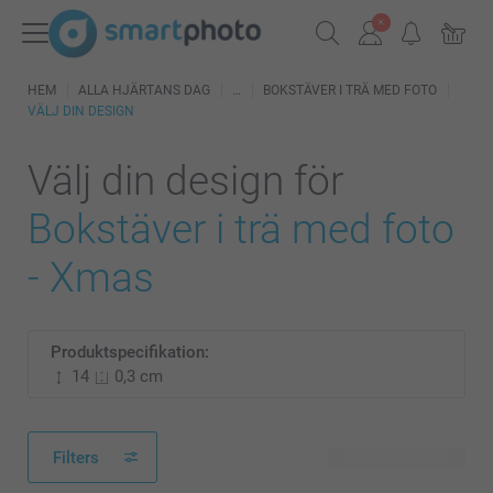
HEM
ALLA HJÄRTANS DAG
BOKSTÄVER I TRÄ MED FOTO
VÄLJ DIN DESIGN
Välj din design för
Bokstäver i trä med foto
- Xmas
Produktspecifikation:
14
0,3 cm
Filters
7 tillgänglig design