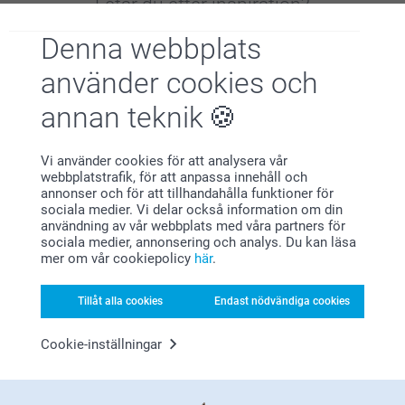
Letar du efter inspiration?
Denna webbplats
använder cookies och
annan teknik
Förstklassig kundservice
Vi använder cookies för att analysera vår
webbplatstrafik, för att anpassa innehåll och
annonser och för att tillhandahålla funktioner för
sociala medier. Vi delar också information om din
användning av vår webbplats med våra partners för
sociala medier, annonsering och analys. Du kan läsa
mer om vår cookiepolicy
här
.
Registrera dig till vårt nyhetsbrev
Ange din e-postadress här
Tillåt alla cookies
Endast nödvändiga cookies
Cookie-inställningar
Registrera dig