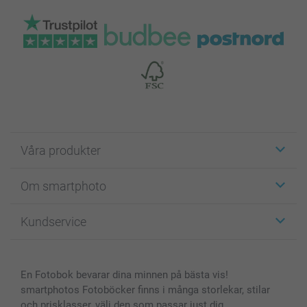
Våra produkter
Etiketter
Om smartphoto
Fotokort
Fotopresenter
Om smartphoto
Kundservice
Fotoböcker
För affiliates
Canvas & Väggdekoration
Allmän integritetspolicy
Kontakta oss & FAQ
Bilder, Fotoförstoring & Fotohäften
Cookie Policy
smartgaranti
En Fotobok bevarar dina minnen på bästa vis!
Skal till Mobil & Surfplatta
Sitemap
smartbonus
smartphotos Fotoböcker finns i många storlekar, stilar
MyNameBook
Villkor och garantier
Priser & betalning
och prisklasser, välj den som passar just dig.