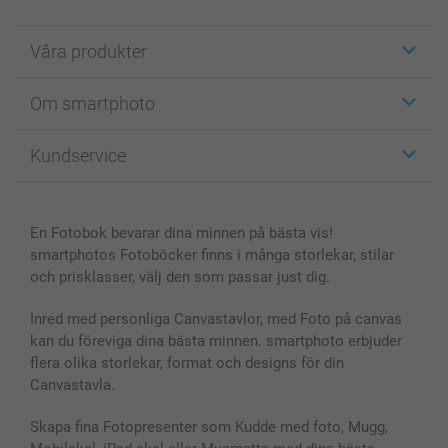
Våra produkter
Etiketter
Om smartphoto
Fotokort
Fotopresenter
Om smartphoto
Kundservice
Fotoböcker
För affiliates
Canvas & Väggdekoration
Allmän integritetspolicy
Kontakta oss & FAQ
Bilder, Fotoförstoring & Fotohäften
Cookie Policy
smartgaranti
En Fotobok bevarar dina minnen på bästa vis!
Skal till Mobil & Surfplatta
Sitemap
smartbonus
smartphotos Fotoböcker finns i många storlekar, stilar
MyNameBook
Villkor och garantier
Priser & betalning
och prisklasser, välj den som passar just dig.
Fotoalmanackor & Fotoagenda
Investor Relations
Status på beställningar
Fotoramar & Tillbehör
Inred med personliga Canvastavlor, med Foto på canvas
kan du föreviga dina bästa minnen. smartphoto erbjuder
Presentkort
flera olika storlekar, format och designs för din
Alla fotoprodukter
Canvastavla.
Skapa fina Fotopresenter som Kudde med foto, Mugg,