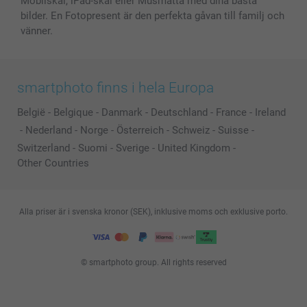
Mobilskal, iPad-skal eller Musmatta med dina bästa
bilder. En Fotopresent är den perfekta gåvan till familj och
vänner.
smartphoto finns i hela Europa
België
-
Belgique
-
Danmark
-
Deutschland
-
France
-
Ireland
-
Nederland
-
Norge
-
Österreich
-
Schweiz
-
Suisse
-
Switzerland
-
Suomi
-
Sverige
-
United Kingdom
-
Other Countries
Alla priser är i svenska kronor (SEK), inklusive moms och exklusive porto.
© smartphoto group. All rights reserved