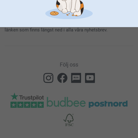
Genom att prenumerera på vårt nyhetsbrev får du den senaste
informationen om våra produkter och specialerbjudanden. Det
innebär också att du godkänner vår
Allmänna integritetspolicy
.
Du kan när som helst avregistrera dig genom att klicka på
länken som finns längst ned i alla våra nyhetsbrev.
Följ oss