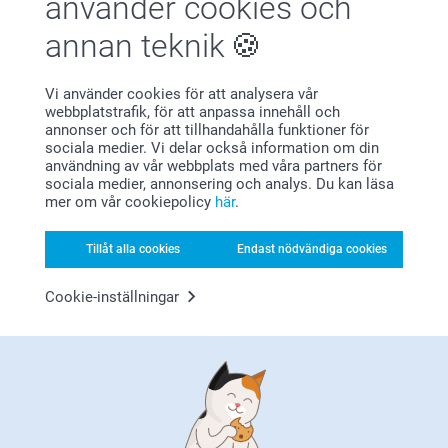
använder cookies och
Förstklassig kundservice
annan teknik
Vi använder cookies för att analysera vår
webbplatstrafik, för att anpassa innehåll och
Registrera dig till vårt nyhetsbrev
annonser och för att tillhandahålla funktioner för
sociala medier. Vi delar också information om din
Ange din e-postadress här
användning av vår webbplats med våra partners för
sociala medier, annonsering och analys. Du kan läsa
mer om vår cookiepolicy
här
.
Registrera dig
Tillåt alla cookies
Endast nödvändiga cookies
Cookie-inställningar