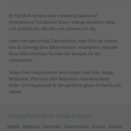
Canvas & Väggdekoration
Allmän integritetspolicy
Kontakta oss & FAQ
Bilder, Fotoförstoring & Fotohäften
Cookie Policy
smartgaranti
En Fotobok bevarar dina minnen på bästa vis!
Skal till Mobil & Surfplatta
Sitemap
smartbonus
smartphotos Fotoböcker finns i många storlekar, stilar
MyNameBook
Villkor och garantier
Priser & betalning
och prisklasser, välj den som passar just dig.
Fotoalmanackor & Fotoagenda
Investor Relations
Status på beställningar
Fotoramar & Tillbehör
Inred med personliga Canvastavlor, med Foto på canvas
kan du föreviga dina bästa minnen. smartphoto erbjuder
Presentkort
flera olika storlekar, format och designs för din
Alla fotoprodukter
Canvastavla.
Skapa fina Fotopresenter som Kudde med foto, Mugg,
Mobilskal, iPad-skal eller Musmatta med dina bästa
bilder. En Fotopresent är den perfekta gåvan till familj och
vänner.
smartphoto finns i hela Europa
België
-
Belgique
-
Danmark
-
Deutschland
-
France
-
Ireland