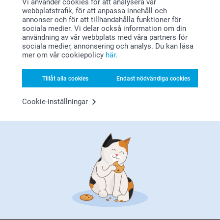
Vi använder cookies för att analysera vår
webbplatstrafik, för att anpassa innehåll och
annonser och för att tillhandahålla funktioner för
sociala medier. Vi delar också information om din
användning av vår webbplats med våra partners för
sociala medier, annonsering och analys. Du kan läsa
Letar du efter inspiration?
mer om vår cookiepolicy
här
.
Tillåt alla cookies
Endast nödvändiga cookies
Cookie-inställningar
Förstklassig kundservice
Registrera dig till vårt nyhetsbrev
Ange din e-postadress här