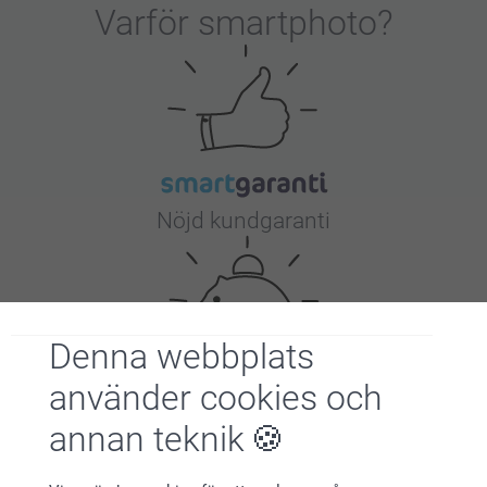
Varför
smartphoto
?
Nöjd kundgaranti
Denna webbplats
använder cookies och
Bonus på alla dina köp
annan teknik