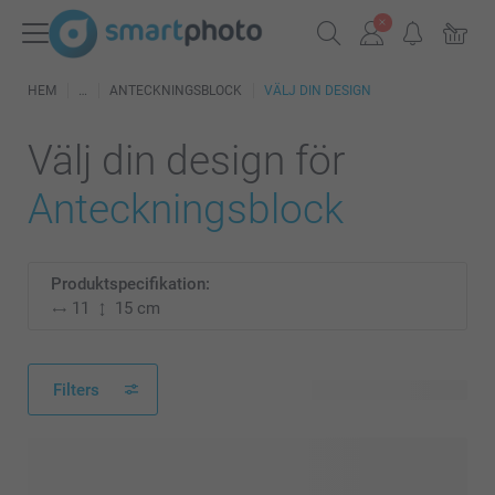
HEM
ANTECKNINGSBLOCK
VÄLJ DIN DESIGN
Välj din design för
Anteckningsblock
Produktspecifikation:
11
15 cm
Filters
115 tillgänglig design