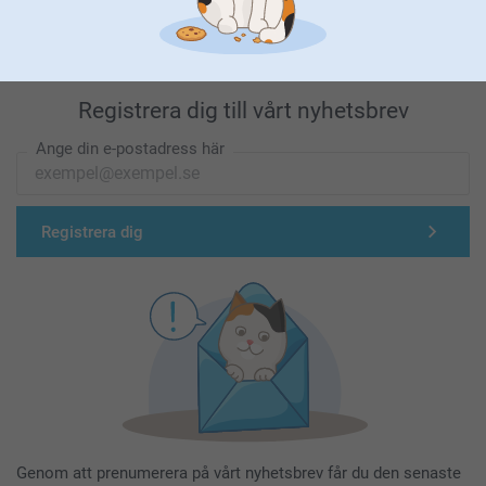
Registrera dig till vårt nyhetsbrev
Ange din e-postadress här
Registrera dig
Genom att prenumerera på vårt nyhetsbrev får du den senaste