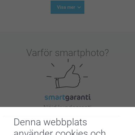
Visa mer
Varför
smartphoto
?
Nöjd kundgaranti
Denna webbplats
använder cookies och