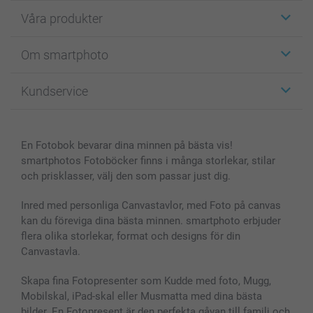
Våra produkter
Etiketter
Om smartphoto
Fotokort
Fotopresenter
Om smartphoto
Kundservice
Fotoböcker
För affiliates
Canvas & Väggdekoration
Allmän integritetspolicy
Kontakta oss & FAQ
Bilder, Fotoförstoring & Fotohäften
Cookie Policy
smartgaranti
En Fotobok bevarar dina minnen på bästa vis!
Skal till Mobil & Surfplatta
Sitemap
smartbonus
smartphotos Fotoböcker finns i många storlekar, stilar
MyNameBook
Villkor och garantier
Priser & betalning
och prisklasser, välj den som passar just dig.
Fotoalmanackor & Fotoagenda
Investor Relations
Status på beställningar
Fotoramar & Tillbehör
Inred med personliga Canvastavlor, med Foto på canvas
kan du föreviga dina bästa minnen. smartphoto erbjuder
Presentkort
flera olika storlekar, format och designs för din
Alla fotoprodukter
Canvastavla.
Skapa fina Fotopresenter som Kudde med foto, Mugg,
Mobilskal, iPad-skal eller Musmatta med dina bästa
bilder. En Fotopresent är den perfekta gåvan till familj och