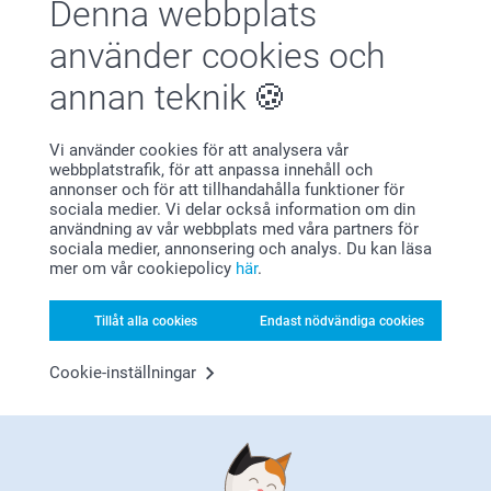
Denna webbplats
använder cookies och
annan teknik
Förstklassig kundservice
Vi använder cookies för att analysera vår
webbplatstrafik, för att anpassa innehåll och
annonser och för att tillhandahålla funktioner för
sociala medier. Vi delar också information om din
användning av vår webbplats med våra partners för
Registrera dig till vårt nyhetsbrev
sociala medier, annonsering och analys. Du kan läsa
mer om vår cookiepolicy
här
.
Ange din e-postadress här
Tillåt alla cookies
Endast nödvändiga cookies
Registrera dig
Cookie-inställningar