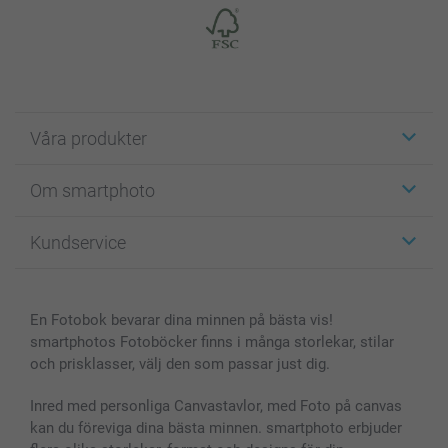
Våra produkter
Etiketter
Om smartphoto
Fotokort
Fotopresenter
Om smartphoto
Kundservice
Fotoböcker
För affiliates
Canvas & Väggdekoration
Allmän integritetspolicy
Kontakta oss & FAQ
Bilder, Fotoförstoring & Fotohäften
Cookie Policy
smartgaranti
En Fotobok bevarar dina minnen på bästa vis!
Skal till Mobil & Surfplatta
Sitemap
smartbonus
smartphotos Fotoböcker finns i många storlekar, stilar
MyNameBook
Villkor och garantier
Priser & betalning
och prisklasser, välj den som passar just dig.
Fotoalmanackor & Fotoagenda
Investor Relations
Status på beställningar
Fotoramar & Tillbehör
Inred med personliga Canvastavlor, med Foto på canvas
kan du föreviga dina bästa minnen. smartphoto erbjuder
Presentkort