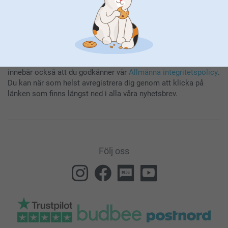
Genom att prenumerera på vårt nyhetsbrev får du den senaste
informationen om våra produkter och specialerbjudanden. Det
innebär också att du godkänner vår
Allmänna integritetspolicy
.
Du kan när som helst avregistrera dig genom att klicka på
länken som finns längst ned i alla våra nyhetsbrev.
Följ oss