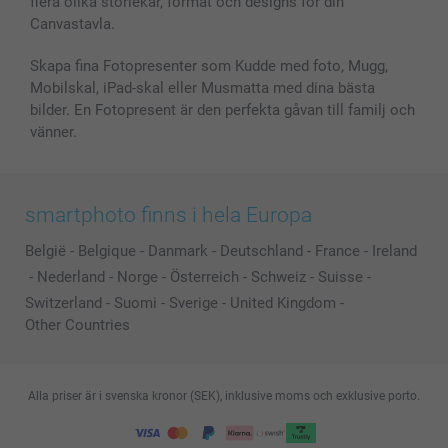
flera olika storlekar, format och designs för din
Alla fotoprodukter
Canvastavla.
Skapa fina Fotopresenter som Kudde med foto, Mugg,
Mobilskal, iPad-skal eller Musmatta med dina bästa
bilder. En Fotopresent är den perfekta gåvan till familj och
vänner.
smartphoto finns i hela Europa
België
-
Belgique
-
Danmark
-
Deutschland
-
France
-
Ireland
-
Nederland
-
Norge
-
Österreich
-
Schweiz
-
Suisse
-
Switzerland
-
Suomi
-
Sverige
-
United Kingdom
-
Other Countries
Alla priser är i svenska kronor (SEK), inklusive moms och exklusive porto.