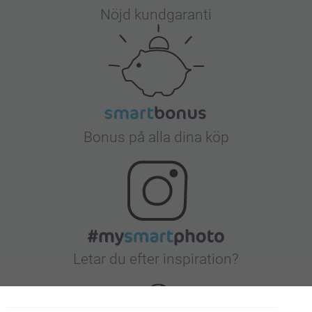
Nöjd kundgaranti
Bonus på alla dina köp
Letar du efter inspiration?