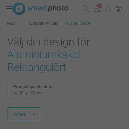
HEM
ALUMINIUMKAKEL
VÄLJ DIN DESIGN
Välj din design för
Aluminiumkakel
Rektangulärt
Produktspecifikation:
20
15 cm
Filters
5 tillgänglig design