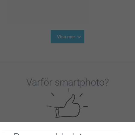
Visa mer
Varför
smartphoto
?