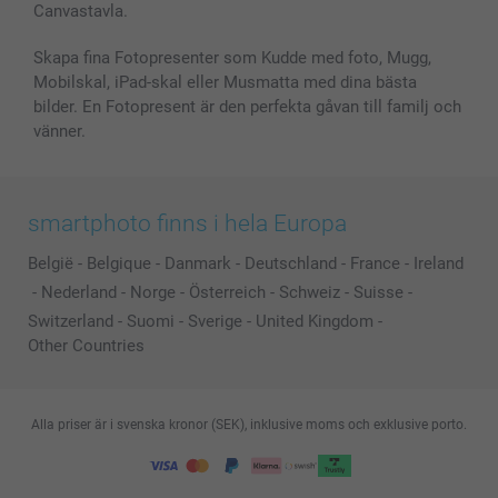
Canvastavla.
Skapa fina Fotopresenter som Kudde med foto, Mugg,
Mobilskal, iPad-skal eller Musmatta med dina bästa
bilder. En Fotopresent är den perfekta gåvan till familj och
vänner.
smartphoto finns i hela Europa
België
-
Belgique
-
Danmark
-
Deutschland
-
France
-
Ireland
-
Nederland
-
Norge
-
Österreich
-
Schweiz
-
Suisse
-
Switzerland
-
Suomi
-
Sverige
-
United Kingdom
-
Other Countries
Alla priser är i svenska kronor (SEK), inklusive moms och exklusive porto.