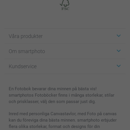
Våra produkter
Etiketter
Om smartphoto
Fotokort
Fotopresenter
Om smartphoto
Kundservice
Fotoböcker
För affiliates
Canvas & Väggdekoration
Allmän integritetspolicy
Kontakta oss & FAQ
Bilder, Fotoförstoring & Fotohäften
Cookie Policy
smartgaranti
En Fotobok bevarar dina minnen på bästa vis!
Skal till Mobil & Surfplatta
Sitemap
smartbonus
smartphotos Fotoböcker finns i många storlekar, stilar
MyNameBook
Villkor och garantier
Priser & betalning
och prisklasser, välj den som passar just dig.
Fotoalmanackor & Fotoagenda
Investor Relations
Status på beställningar
Fotoramar & Tillbehör
Inred med personliga Canvastavlor, med Foto på canvas
kan du föreviga dina bästa minnen. smartphoto erbjuder
Presentkort
flera olika storlekar, format och designs för din
Alla fotoprodukter