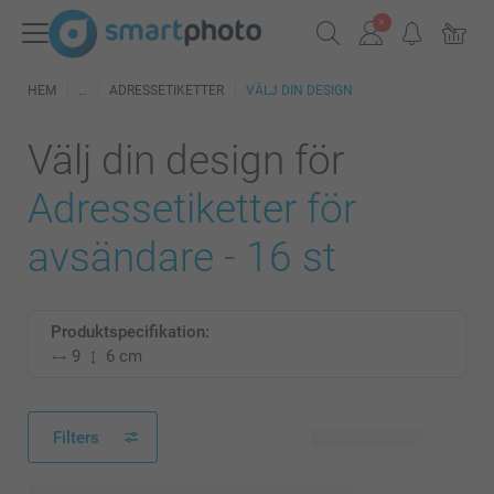
HEM
ADRESSETIKETTER
VÄLJ DIN DESIGN
Välj din design för
Adressetiketter för
avsändare - 16 st
Produktspecifikation:
9
6 cm
Filters
192 tillgänglig design