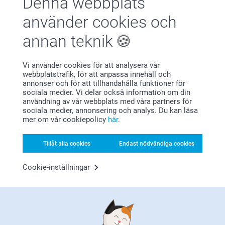
Denna webbplats
Nöjd kundgaranti
använder cookies och
annan teknik
Vi använder cookies för att analysera vår
webbplatstrafik, för att anpassa innehåll och
annonser och för att tillhandahålla funktioner för
Bonus på alla dina köp
sociala medier. Vi delar också information om din
användning av vår webbplats med våra partners för
sociala medier, annonsering och analys. Du kan läsa
mer om vår cookiepolicy
här
.
Tillåt alla cookies
Endast nödvändiga cookies
Cookie-inställningar
Letar du efter inspiration?