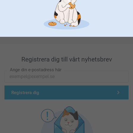
Förstklassig kundservice
Registrera dig till vårt nyhetsbrev
Ange din e-postadress här
Registrera dig