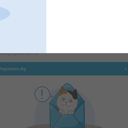
Förstklassig kundservice
Registrera dig till vårt nyhetsbrev
nge din e-postadress här
Registrera dig