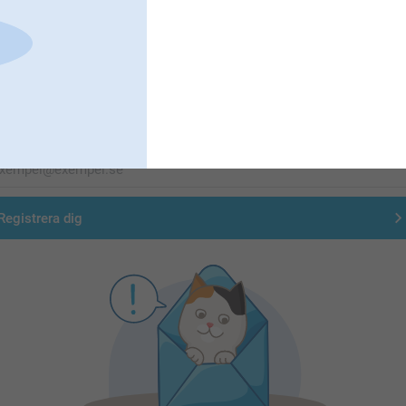
Förstklassig kundservice
Registrera dig till vårt nyhetsbrev
nge din e-postadress här
Registrera dig