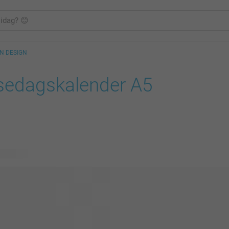
IN DESIGN
sedagskalender A5
ig design