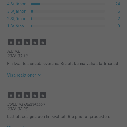
4 Stjärnor
24
3 Stjärnor
5
2 Stjärnor
2
1 Stjärna
3
Hanna,
2026-03-18
Fin kvalitet, snabb leverans. Bra att kunna välja startmånad
Visa reaktioner
2026-03-18
08:16
Hej Hanna!
Johanna Gustafsson,
Stort tack för dina ⭐️⭐️⭐️⭐️⭐️ och omdöme av våra
2026-02-25
kalendrar med egna foton.
Tack för att du valt att beställa hos oss.
Lätt att designa och fin kvalitet! Bra pris för produkten.
Varma hälsningar
Kirsi @smartphoto