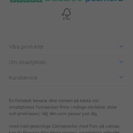
Våra produkter
Etiketter
Om smartphoto
Fotokort
Fotopresenter
Om smartphoto
Kundservice
Fotoböcker
För affiliates
Canvas & Väggdekoration
Allmän integritetspolicy
Kontakta oss & FAQ
Bilder, Fotoförstoring & Fotohäften
Cookie Policy
smartgaranti
En Fotobok bevarar dina minnen på bästa vis!
Skal till Mobil & Surfplatta
Sitemap
smartbonus
smartphotos Fotoböcker finns i många storlekar, stilar
MyNameBook
Villkor och garantier
Priser & betalning
och prisklasser, välj den som passar just dig.
Fotoalmanackor & Fotoagenda
Investor Relations
Status på beställningar
Fotoramar & Tillbehör
Inred med personliga Canvastavlor, med Foto på canvas
kan du föreviga dina bästa minnen. smartphoto erbjuder