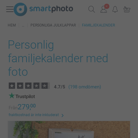
HEM
PERSONLIGA JULKLAPPAR
FAMILJEKALENDER
Personlig
familjekalender med
foto
4.7
/
5
(198 omdömen)
279,
00
Från
fraktkostnad är inte inkluderat