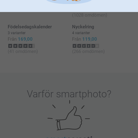
Från
49,00
(166 omdömen)
(1028 omdömen)
Födelsedagskalender
Nyckelring
3 varianter
4 varianter
Från
169,00
Från
119,00
(41 omdömen)
(266 omdömen)
Varför
smartphoto
?