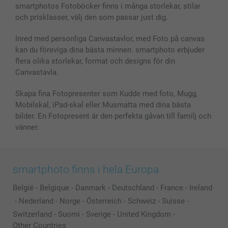
smartphotos Fotoböcker finns i många storlekar, stilar
MyNameBook
Villkor och garantier
Priser & betalning
och prisklasser, välj den som passar just dig.
Fotoalmanackor & Fotoagenda
Investor Relations
Status på beställningar
Fotoramar & Tillbehör
Inred med personliga Canvastavlor, med Foto på canvas
kan du föreviga dina bästa minnen. smartphoto erbjuder
Presentkort
flera olika storlekar, format och designs för din
Alla fotoprodukter
Canvastavla.
Skapa fina Fotopresenter som Kudde med foto, Mugg,
Mobilskal, iPad-skal eller Musmatta med dina bästa
bilder. En Fotopresent är den perfekta gåvan till familj och
vänner.
smartphoto finns i hela Europa
België
-
Belgique
-
Danmark
-
Deutschland
-
France
-
Ireland
-
Nederland
-
Norge
-
Österreich
-
Schweiz
-
Suisse
-
Switzerland
-
Suomi
-
Sverige
-
United Kingdom
-
Other Countries