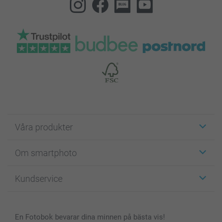
Våra produkter
Etiketter
Om smartphoto
Fotokort
Fotopresenter
Om smartphoto
Kundservice
Fotoböcker
För affiliates
Canvas & Väggdekoration
Allmän integritetspolicy
Kontakta oss & FAQ
Bilder, Fotoförstoring & Fotohäften
Cookie Policy
smartgaranti
En Fotobok bevarar dina minnen på bästa vis!
Skal till Mobil & Surfplatta
Sitemap
smartbonus