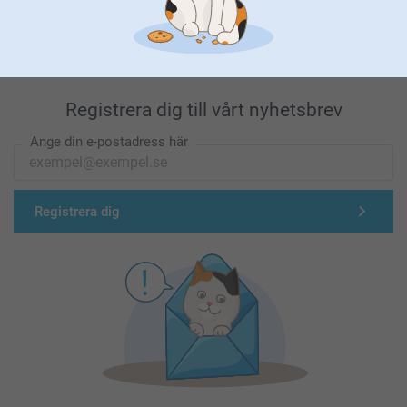
Förstklassig kundservice
Registrera dig till vårt nyhetsbrev
Ange din e-postadress här
Registrera dig