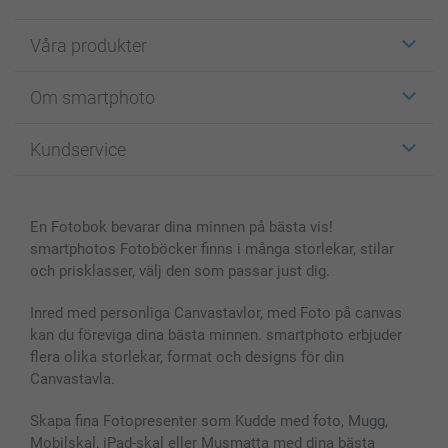
Våra produkter
Etiketter
Om smartphoto
Fotokort
Fotopresenter
Om smartphoto
Kundservice
Fotoböcker
För affiliates
Canvas & Väggdekoration
Allmän integritetspolicy
Kontakta oss & FAQ
Bilder, Fotoförstoring & Fotohäften
Cookie Policy
smartgaranti
En Fotobok bevarar dina minnen på bästa vis!
Skal till Mobil & Surfplatta
Sitemap
smartbonus
smartphotos Fotoböcker finns i många storlekar, stilar
MyNameBook
Villkor och garantier
Priser & betalning
och prisklasser, välj den som passar just dig.
Fotoalmanackor & Fotoagenda
Investor Relations
Status på beställningar
Fotoramar & Tillbehör
Inred med personliga Canvastavlor, med Foto på canvas
kan du föreviga dina bästa minnen. smartphoto erbjuder
Presentkort
flera olika storlekar, format och designs för din
Alla fotoprodukter
Canvastavla.
Skapa fina Fotopresenter som Kudde med foto, Mugg,
Mobilskal, iPad-skal eller Musmatta med dina bästa