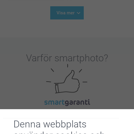
Visa mer
Varför
smartphoto
?
Nöjd kundgaranti
Denna webbplats