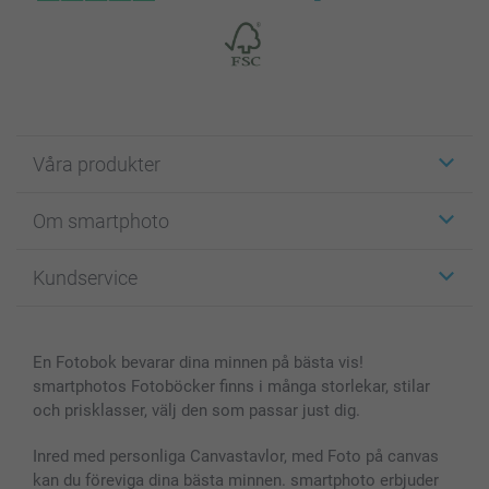
Våra produkter
Etiketter
Om smartphoto
Fotokort
Fotopresenter
Om smartphoto
Kundservice
Fotoböcker
För affiliates
Canvas & Väggdekoration
Allmän integritetspolicy
Kontakta oss & FAQ
Bilder, Fotoförstoring & Fotohäften
Cookie Policy
smartgaranti
En Fotobok bevarar dina minnen på bästa vis!
Skal till Mobil & Surfplatta
Sitemap
smartbonus
smartphotos Fotoböcker finns i många storlekar, stilar
MyNameBook
Villkor och garantier
Priser & betalning
och prisklasser, välj den som passar just dig.
Fotoalmanackor & Fotoagenda
Investor Relations
Status på beställningar
Fotoramar & Tillbehör
Inred med personliga Canvastavlor, med Foto på canvas
kan du föreviga dina bästa minnen. smartphoto erbjuder
Presentkort