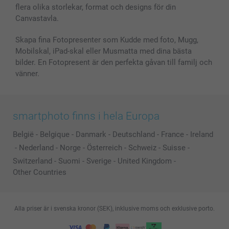
flera olika storlekar, format och designs för din
Alla fotoprodukter
Canvastavla.
Skapa fina Fotopresenter som Kudde med foto, Mugg,
Mobilskal, iPad-skal eller Musmatta med dina bästa
bilder. En Fotopresent är den perfekta gåvan till familj och
vänner.
smartphoto finns i hela Europa
België
-
Belgique
-
Danmark
-
Deutschland
-
France
-
Ireland
-
Nederland
-
Norge
-
Österreich
-
Schweiz
-
Suisse
-
Switzerland
-
Suomi
-
Sverige
-
United Kingdom
-
Other Countries
Alla priser är i svenska kronor (SEK), inklusive moms och exklusive porto.