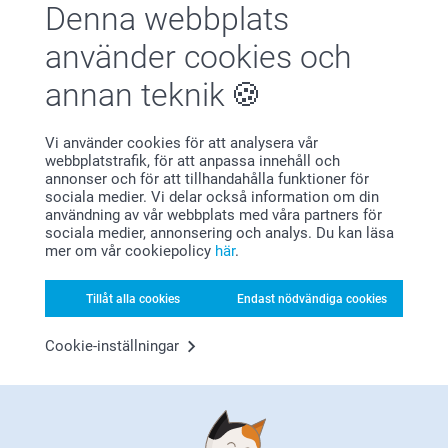
Denna webbplats
Nöjd kundgaranti
använder cookies och
annan teknik
Vi använder cookies för att analysera vår
webbplatstrafik, för att anpassa innehåll och
annonser och för att tillhandahålla funktioner för
sociala medier. Vi delar också information om din
Bonus på alla dina köp
användning av vår webbplats med våra partners för
sociala medier, annonsering och analys. Du kan läsa
mer om vår cookiepolicy
här
.
Tillåt alla cookies
Endast nödvändiga cookies
Cookie-inställningar
Letar du efter inspiration?