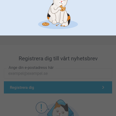
Förstklassig kundservice
Registrera dig till vårt nyhetsbrev
Ange din e-postadress här
Registrera dig