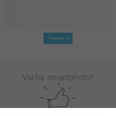
Visa mer
Varför
smartphoto
?