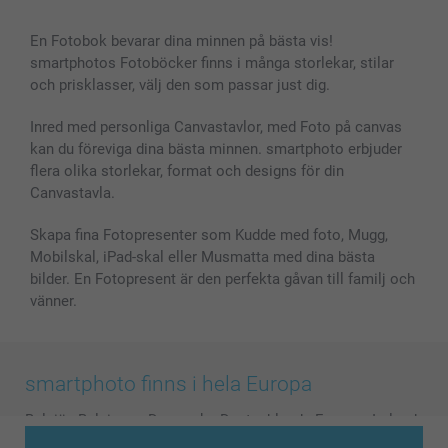
En Fotobok bevarar dina minnen på bästa vis!
smartphotos Fotoböcker finns i många storlekar, stilar
och prisklasser, välj den som passar just dig.
Inred med personliga Canvastavlor, med Foto på canvas
kan du föreviga dina bästa minnen. smartphoto erbjuder
flera olika storlekar, format och designs för din
Canvastavla.
Skapa fina Fotopresenter som Kudde med foto, Mugg,
Mobilskal, iPad-skal eller Musmatta med dina bästa
bilder. En Fotopresent är den perfekta gåvan till familj och
vänner.
smartphoto finns i hela Europa
België
-
Belgique
-
Danmark
-
Deutschland
-
France
-
Ireland
-
Nederland
-
Norge
-
Österreich
-
Schweiz
-
Suisse
-