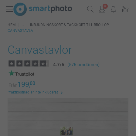
HEM
INBJUDNINGSKORT & TACKKORT TILL BRÖLLOP
CANVASTAVLA
Canvastavlor
4.7
/
5
(576 omdömen)
199,
00
Från
fraktkostnad är inte inkluderat