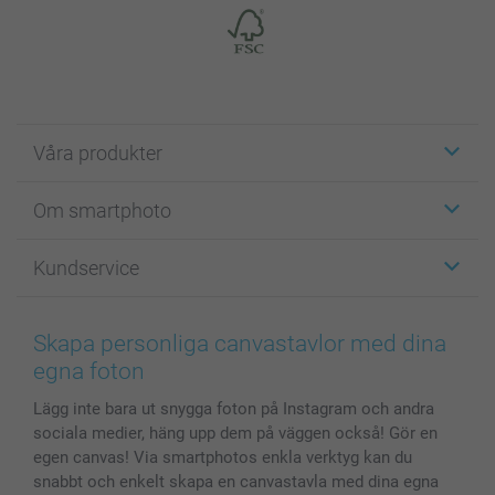
Våra produkter
Etiketter
Om smartphoto
Fotokort
Fotopresenter
Om smartphoto
Kundservice
Fotoböcker
För affiliates
Canvas & Väggdekoration
Allmän integritetspolicy
Kontakta oss & FAQ
Bilder, Fotoförstoring & Fotohäften
Cookie Policy
smartgaranti
Skapa personliga canvastavlor med dina
Skal till Mobil & Surfplatta
Sitemap
smartbonus
egna foton
MyNameBook
Villkor och garantier
Priser & betalning
Lägg inte bara ut snygga foton på Instagram och andra
Fotoalmanackor & Fotoagenda
Investor Relations
Status på beställningar
sociala medier, häng upp dem på väggen också! Gör en
Fotoramar & Tillbehör
egen canvas! Via smartphotos enkla verktyg kan du
Presentkort
snabbt och enkelt skapa en canvastavla med dina egna