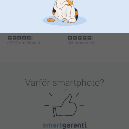
(2845 omdömen)
(35 omdömen)
Väggkalender
Canvas Deluxe
6 varianter
Mer än 10 varianter
Från
159,00
Från
349,00
(2207 omdömen)
(45 omdömen)
Varför
smartphoto
?