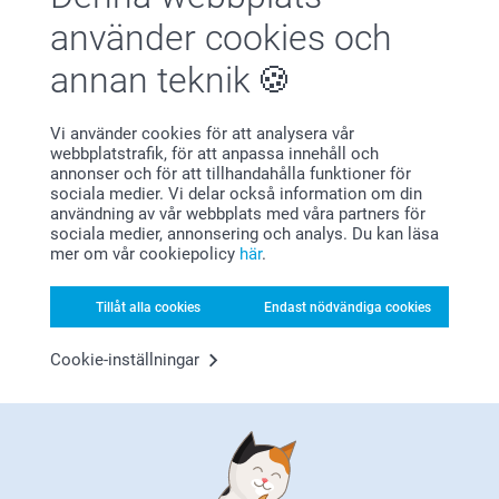
Hej Maria,
använder cookies och
Hilda Giertz,
2026-05-29
Tusen tack för ditt omdöme av våra canvastavlor. Ett
annan teknik
enkelt och superfint sätt att skapa ett eget konstverk
Jag tycker det är bra kvalitet på bilderna och den blev
med favoritbilden. Tack för att du delar med dig!
precis som den skulle
Vi använder cookies för att analysera vår
🩵-liga hälsningar
webbplatstrafik, för att anpassa innehåll och
Helene @smartphoto
annonser och för att tillhandahålla funktioner för
sociala medier. Vi delar också information om din
Anna Ahlénius,
användning av vår webbplats med våra partners för
2026-05-14
sociala medier, annonsering och analys. Du kan läsa
Blev precis som jag hade tänkt mig
mer om vår cookiepolicy
här
.
Tillåt alla cookies
Endast nödvändiga cookies
Visa mer
Cookie-inställningar
Relaterade produkter
Fotobok
Väggklocka
Mer än 10 varianter
5 varianter
Från
499,00
Från
299,00