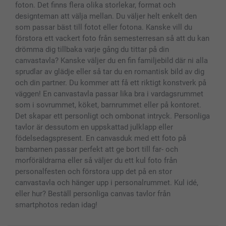
Alla fotoprodukter
foton. Det finns flera olika storlekar, format och
designteman att välja mellan. Du väljer helt enkelt den
som passar bäst till fotot eller fotona. Kanske vill du
förstora ett vackert foto från semesterresan så att du kan
drömma dig tillbaka varje gång du tittar på din
canvastavla? Kanske väljer du en fin familjebild där ni alla
sprudlar av glädje eller så tar du en romantisk bild av dig
och din partner. Du kommer att få ett riktigt konstverk på
väggen! En canvastavla passar lika bra i vardagsrummet
som i sovrummet, köket, barnrummet eller på kontoret.
Det skapar ett personligt och ombonat intryck. Personliga
tavlor är dessutom en uppskattad julklapp eller
födelsedagspresent. En canvasduk med ett foto på
barnbarnen passar perfekt att ge bort till far- och
morföräldrarna eller så väljer du ett kul foto från
personalfesten och förstora upp det på en stor
canvastavla och hänger upp i personalrummet. Kul idé,
eller hur? Beställ personliga canvas tavlor från
smartphotos redan idag!