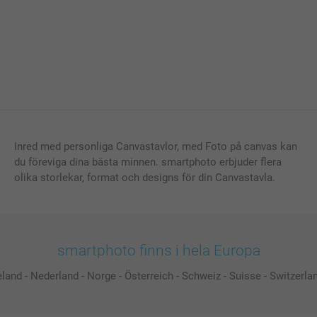
Inred med personliga Canvastavlor, med Foto på canvas kan
du föreviga dina bästa minnen. smartphoto erbjuder flera
olika storlekar, format och designs för din Canvastavla.
smartphoto finns i hela Europa
eland
-
Nederland
-
Norge
-
Österreich
-
Schweiz
-
Suisse
-
Switzerla