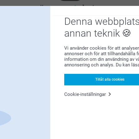
Letar du efter inspiration?
Denna webbplats
annan teknik
Vi använder cookies för att analyser
annonser och för att tillhandahålla 
information om din användning av vå
annonsering och analys. Du kan läs
Förstklassig kundservice
Tillåt alla cookies
Cookie-inställningar
Registrera dig till vårt nyhetsbrev
nge din e-postadress här