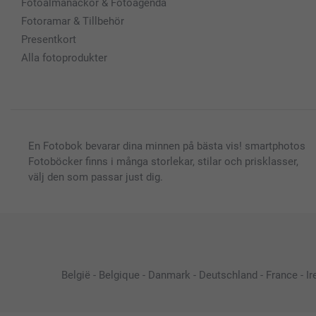
Fotoalmanackor & Fotoagenda
Fotoramar & Tillbehör
Presentkort
Alla fotoprodukter
En Fotobok bevarar dina minnen på bästa vis! smartphotos
Fotoböcker finns i många storlekar, stilar och prisklasser,
välj den som passar just dig.
België
-
Belgique
-
Danmark
-
Deutschland
-
France
-
Ir