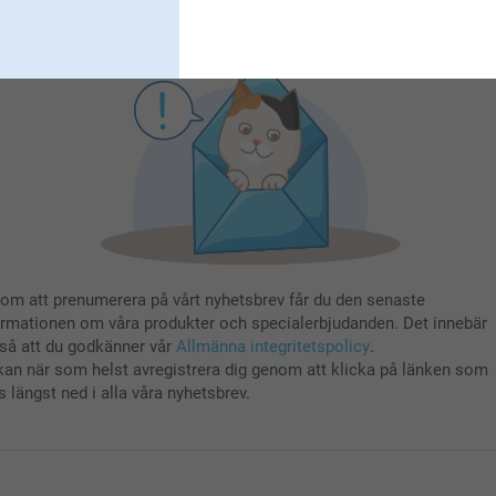
Registrera dig
om att prenumerera på vårt nyhetsbrev får du den senaste
ormationen om våra produkter och specialerbjudanden. Det innebär
så att du godkänner vår
Allmänna integritetspolicy
.
kan när som helst avregistrera dig genom att klicka på länken som
s längst ned i alla våra nyhetsbrev.