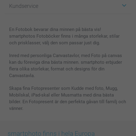
Fotopresenter
Om smartphoto
Kundservice
Fotoböcker
För affiliates
Canvas & Väggdekoration
Allmän integritetspolicy
Kontakta oss & FAQ
Bilder, Fotoförstoring & Fotohäften
Cookie Policy
smartgaranti
En Fotobok bevarar dina minnen på bästa vis!
Skal till Mobil & Surfplatta
Sitemap
smartbonus
smartphotos Fotoböcker finns i många storlekar, stilar
MyNameBook
Villkor och garantier
Priser & betalning
och prisklasser, välj den som passar just dig.
Fotoalmanackor & Fotoagenda
Investor Relations
Status på beställningar
Fotoramar & Tillbehör
Inred med personliga Canvastavlor, med Foto på canvas
kan du föreviga dina bästa minnen. smartphoto erbjuder
Presentkort
flera olika storlekar, format och designs för din
Alla fotoprodukter
Canvastavla.
Skapa fina Fotopresenter som Kudde med foto, Mugg,
Mobilskal, iPad-skal eller Musmatta med dina bästa
bilder. En Fotopresent är den perfekta gåvan till familj och
vänner.
smartphoto finns i hela Europa