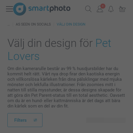
AS SEEN ON SOCIALS
VÄLJ DIN DESIGN
Välj din design för
Pet
Lovers
Om din kamerarulle består av 99 % husdjursbilder har du
kommit helt rätt. Vårt nya drop firar den kaotiska energin
och villkorslösa kärleken från dina pälsklingar med mjuka
mönster och lekfulla illustrationer. Från zoomies mitt i
natten till stilla mysstunder, är dessa designs skapade för
att göra din Pet Parent-status till en total aesthetic. Oavsett
om du är en hund- eller kattmänniska är det dags att bära
din kärlek som en del av din fit.
Filters
38 tillgänglig design