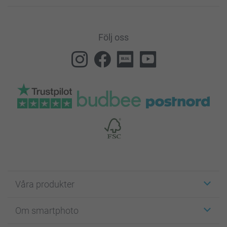
Följ oss
Våra produkter
Etiketter
Om smartphoto
Fotokort